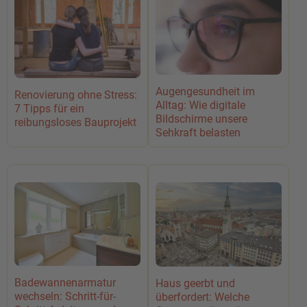
Augengesundheit im
Renovierung ohne Stress:
Alltag: Wie digitale
7 Tipps für ein
Bildschirme unsere
reibungsloses Bauprojekt
Sehkraft belasten
Badewannenarmatur
Haus geerbt und
wechseln: Schritt-für-
überfordert: Welche