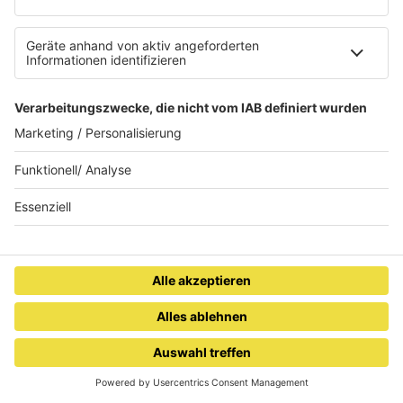
Digital vernetzt im
Vom Saarufer bis zur
Saarland: Sichere Chats &
Seine – zwei Städte, ein
Spiele-Communities für
Lebensgefühl
Kinder und Jugendliche
RADIO SALÜ
Wie steigern Nahrungs­
iPhone 17 - lohnt sich der
Saarlands bester Musikmix
ergänzungs­mittel das
Kauf?