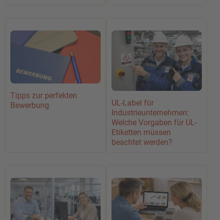
Tipps zur perfekten
UL-Label für
Bewerbung
Industrieunternehmen:
Welche Vorgaben für UL-
Etiketten müssen
beachtet werden?