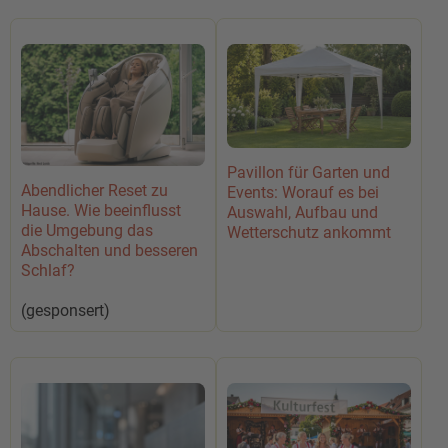
Pavillon für Garten und
Abendlicher Reset zu
Events: Worauf es bei
Hause. Wie beeinflusst
Auswahl, Aufbau und
die Umgebung das
Wetterschutz ankommt
Abschalten und besseren
Schlaf?
(gesponsert)