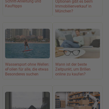
Schritt-Anleitung und
Optionen gibt es beim
Kauftipps
Immobilienverkauf in
München?
Wassersport ohne Wellen:
Wann ist der beste
eFoilen für alle, die etwas
Zeitpunkt, um Brillen
Besonderes suchen
online zu kaufen?