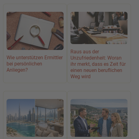
Raus aus der
Wie unterstützen Ermittler
Unzufriedenheit: Woran
bei persönlichen
ihr merkt, dass es Zeit für
Anliegen?
einen neuen beruflichen
Weg wird