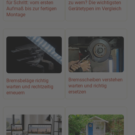
für Schritt: vom ersten
zu wem? Die wichtigsten
Aufmaß bis zur fertigen
Gerätetypen im Vergleich
Montage
Bremsscheiben verstehen
Bremsbeläge richtig
warten und richtig
warten und rechtzeitig
ersetzen
erneuern