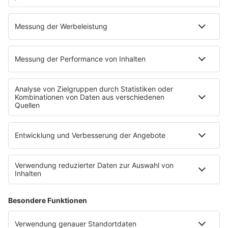
Neustart: Deshalb sind
Wie unterstützt
aufbereitete Smartphones
Magnesium das
oft die bessere
Immunsystem?
Entscheidung
Ablenkung am Steuer
Wie beeinflusst
vermeiden
Webhosting unsere
Online-Welt?