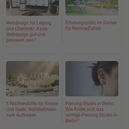
Erholungsplatz im Garten
Webdesign für Leipzig
für Rennradfahrer
und Chemnitz: Kann
Webdesign gut und
preiswert sein?
5 Nischendüfte für Körper
Piercing-Studio in Berlin:
und Seele: Wohlbefinden
Wie findet sich das
zum Auftragen
richtige Piercing-Studio in
Berlin?