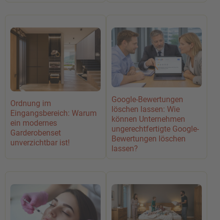
Google-Bewertungen
Ordnung im
löschen lassen: Wie
Eingangsbereich: Warum
können Unternehmen
ein modernes
ungerechtfertigte Google-
Garderobenset
Bewertungen löschen
unverzichtbar ist!
lassen?