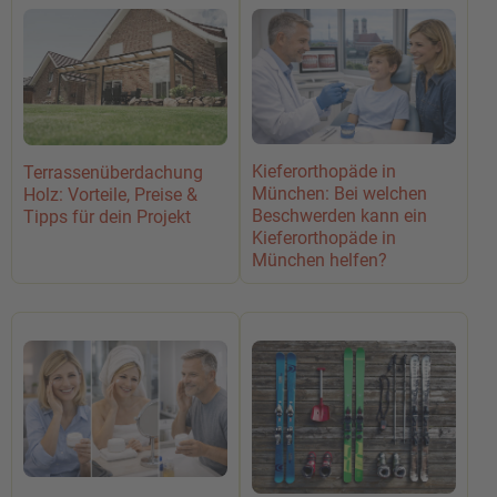
Kieferorthopäde in
Terrassenüberdachung
München: Bei welchen
Holz: Vorteile, Preise &
Beschwerden kann ein
Tipps für dein Projekt
Kieferorthopäde in
München helfen?