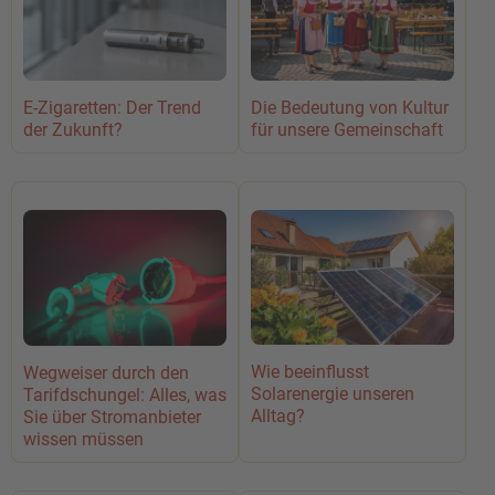
E-Zigaretten: Der Trend
Die Bedeutung von Kultur
der Zukunft?
für unsere Gemeinschaft
Wie beeinflusst
Wegweiser durch den
Solarenergie unseren
Tarifdschungel: Alles, was
Alltag?
Sie über Stromanbieter
wissen müssen