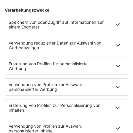
Parken am Flughafen
Warum friere ich ständig?
Berlin Brandenburg: Was
Tipps, um sich im Winter
Reisende wissen sollten
besser zu fühlen
Wie steigert ein Website-
Warum Tech-Aktien, wie
Baukasten deine Präsenz
die des NASDAQ-100
online?
immer noch die tägliche
Innovation vorantreiben