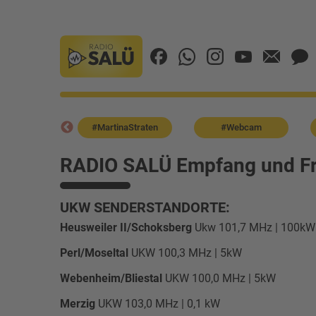
landFacts
#MartinaStraten
#Webcam
RADIO SALÜ Empfang und F
UKW SENDERSTANDORTE:
Heusweiler II/Schoksberg
Ukw 101,7 MHz | 100kW
Perl/Moseltal
UKW 100,3 MHz | 5kW
Webenheim/Bliestal
UKW 100,0 MHz | 5kW
Merzig
UKW 103,0 MHz | 0,1 kW