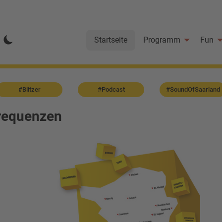
Startseite
Programm
Fun
#Blitzer
#Podcast
#SoundOfSaarland
requenzen