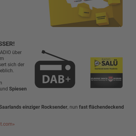
SSER!
ADIO über
em
ert sich der
eblich.
n
und
Spiesen
aarlands einziger Rocksender
, nun
fast flächendeckend
st.com»