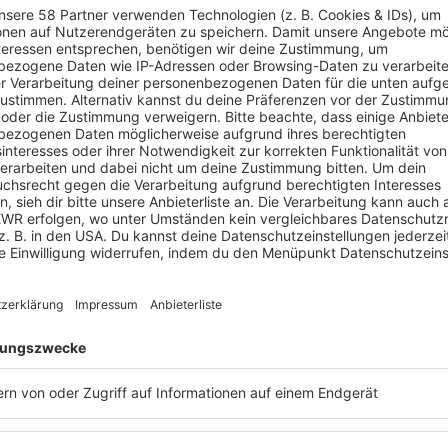
ADIOS
PODCAST
HALTEN
ANHÖREN
WETTER
BLITZERNEWS