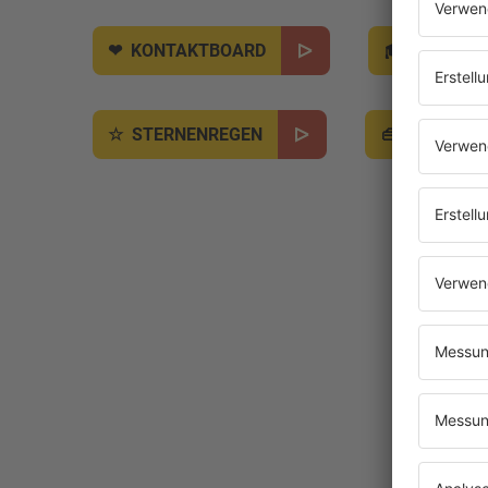
KONTAKTBOARD
JOBBÖR
STERNENREGEN
SALÜ BO