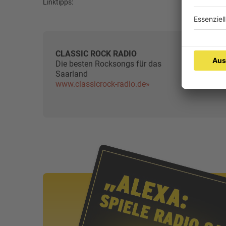
Linktipps:
CLASSIC ROCK RADIO
Die besten Rocksongs für das
Saarland
www.classicrock-radio.de»