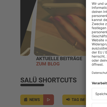
AKTUELLE BEITRÄGE
WEBR
ZUM BLOG
EINSC
SALÜ SHORTCUTS
NEWS
TAG IM SAARLAND