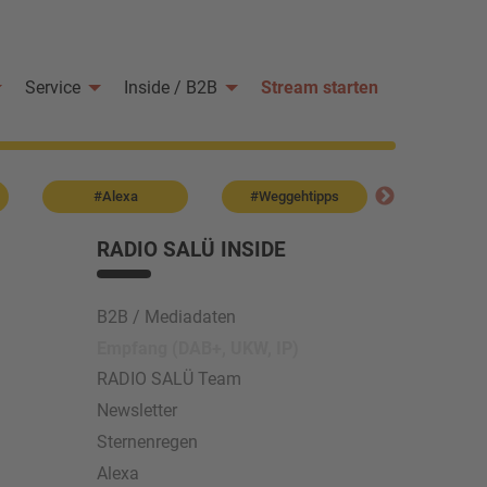
Service
Inside / B2B
Stream starten
#Alexa
#Weggehtipps
#Sternen
RADIO SALÜ INSIDE
B2B / Mediadaten
Empfang (DAB+, UKW, IP)
RADIO SALÜ Team
Newsletter
Sternenregen
Alexa