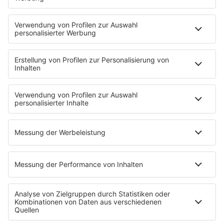
Nachrichten
Der Tag im Saarland
Wetter
Verkehr & Blitzer
Weggehtipps
Ticket-Shop (extern)
Jobbörse
Tipps und Tricks
SALÜ BONUS
Titelsuche
Podcast
INSIDE / B2B
B2B / Mediadaten
Empfang (DAB+, UKW, IP)
RADIO SALÜ Team