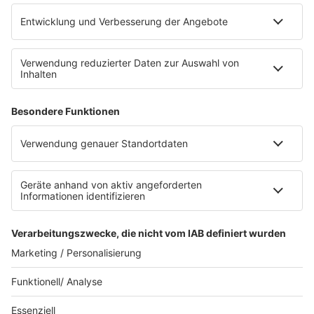
Newsletter
Sternenregen
Alexa
App
WhatsApp-Kanal
Impressum
AGB
Datenschutzerklärung
Teilnahmebedingungen
Presse
Kontakt
Privacy Settings
WETTER
SAARLAND