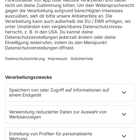
Martina Straten
Hitstory
Schlaumeier-Duell
Mundwerk - schlau frühstücken
FUN
Kontakt-Board
Fotogalerie
App
T.B. Action-Hero
10 Fragen 10 Antworten
Chat-Community
SALÜ TV
SERVICE