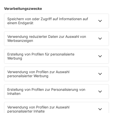
ALLE INFOS
PROGRAMM
Webstream
Webcam
SALÜ am Morgen
Podcast
Aktuelle Beiträge und Themen
Sound of Saarland
Martina Straten