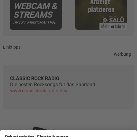
Linktipps:
Werbung
CLASSIC ROCK RADIO
Die besten Rocksongs für das Saarland
www.classicrock-radio.de»