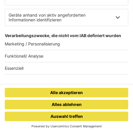
Nachrichten
Der Tag im Saarland
Wetter
Verkehr & Blitzer
Weggehtipps
Ticket-Shop (extern)
Jobbörse
Tipps und Tricks
SALÜ BONUS
Titelsuche
Podcast
INSIDE / B2B
B2B / Mediadaten
Empfang (DAB+, UKW, IP)
RADIO SALÜ
Saarlands bester Musikmix
RADIO SALÜ Team