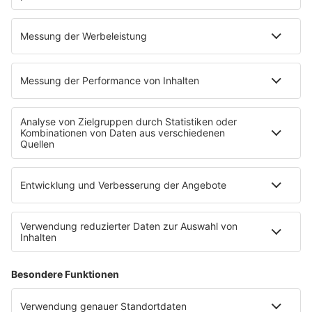
Hitstory
Schlaumeier-Duell
Mundwerk - schlau frühstücken
FUN
Kontakt-Board
Fotogalerie
App
T.B. Action-Hero
10 Fragen 10 Antworten
Chat-Community
SALÜ TV
SERVICE