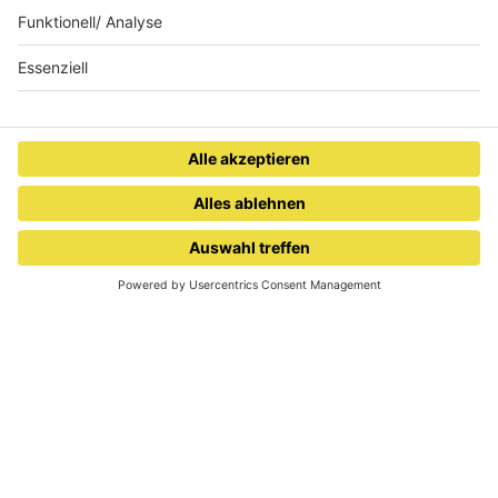
Softrock
Hard 'n' Heavy
Best of Rock
www.salue.de
Webcam