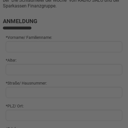
bei "Die Schlaumeier der Woche" von
RADIO SALÜ
und der
Sparkassen Finanzgruppe.
ANMELDUNG
*Vorname/ Familienname:
*Alter:
*Straße/ Hausnummer:
*PLZ/ Ort: