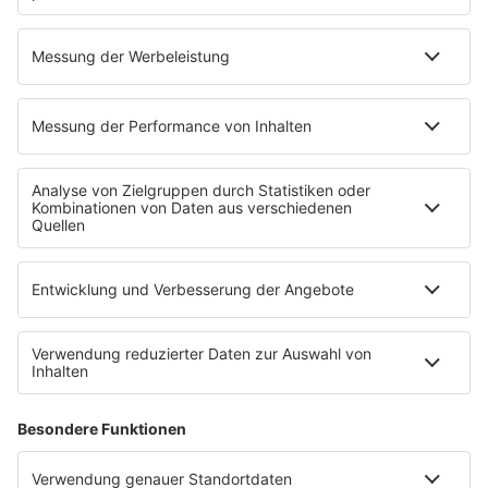
Bachtalschule Elm, Klasse 3.1
QUIZRUNDE 1:
00:00
…
QUIZRUNDE 2:
00:00
…