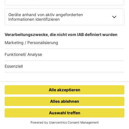
QUIZRUNDE 3:
00:00
…
QUIZRUNDE 4:
00:00
…
QUIZRUNDE 5:
00:00
…
Schule am Würzbacher Weiher,
Standort Assweiler, Klasse 4
RADIO SALÜ
Saarlands bester Musikmix