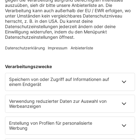
Schlaumeier-Duell
Mundwerk - schlau frühstücken
FUN
Kontakt-Board
Fotogalerie
App
T.B. Action-Hero
10 Fragen 10 Antworten
Chat-Community
SALÜ TV
SERVICE
Nachrichten