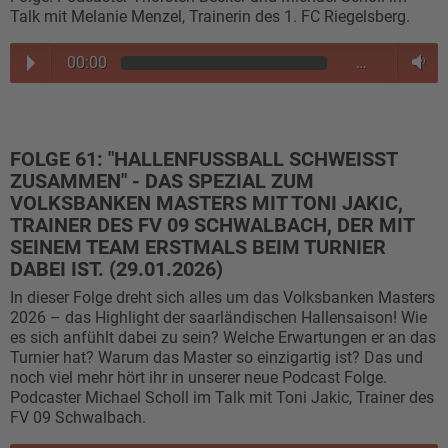
Talk mit Melanie Menzel, Trainerin des 1. FC Riegelsberg.
00:00
…
FOLGE 61: "HALLENFUSSBALL SCHWEISST ZU
SAMMEN" - DAS SPEZIAL ZUM VO
LKSBANKEN MASTERS MIT TONI JAKIC, TR
AINER DES FV 09 SCHWALBACH, DER MIT SE
INEM TEAM ERSTMALS BEIM TURNIER DA
BEI IST. (29.01.2026)
In dieser Folge dreht sich alles um das Volksbanken Masters
2026 – das Highlight der saarländischen Hallensaison! Wie
es sich anfühlt dabei zu sein? Welche Erwartungen er an das
Turnier hat? Warum das Master so einzigartig ist? Das und
noch viel mehr hört ihr in unserer neue Podcast Folge.
Podcaster Michael Scholl im Talk mit Toni Jakic, Trainer des
FV 09 Schwalbach.