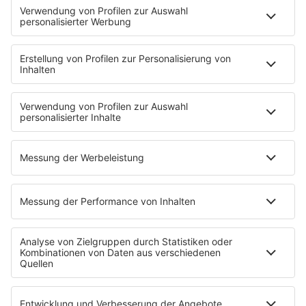
Der Tag im Saarland
Wetter
Verkehr & Blitzer
Weggehtipps
Ticket-Shop (extern)
Jobbörse
Tipps und Tricks
SALÜ BONUS
Titelsuche
Podcast
INSIDE / B2B
B2B / Mediadaten
Empfang (DAB+, UKW, IP)
RADIO SALÜ Team
Newsletter