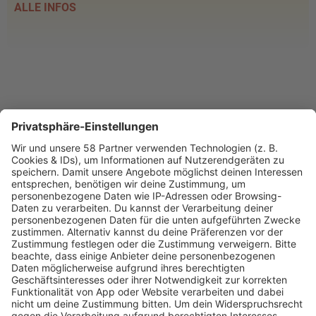
ALLE INFOS
PROGRAMM
Webstream
Webcam
SALÜ am Morgen
Podcast
Aktuelle Beiträge und Themen
Sound of Saarland
Martina Straten
Hitstory