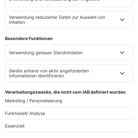
Sternenregen
Alexa
App
WhatsApp-Kanal
Impressum
AGB
Datenschutzerklärung
Teilnahmebedingungen
Presse
Kontakt
Privacy Settings
WETTER
SAARLAND