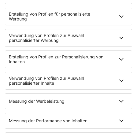
SERVICE
Nachrichten
Der Tag im Saarland
Wetter
Verkehr & Blitzer
Weggehtipps
Ticket-Shop (extern)
Jobbörse
Tipps und Tricks
SALÜ BONUS
Titelsuche
Podcast
INSIDE / B2B