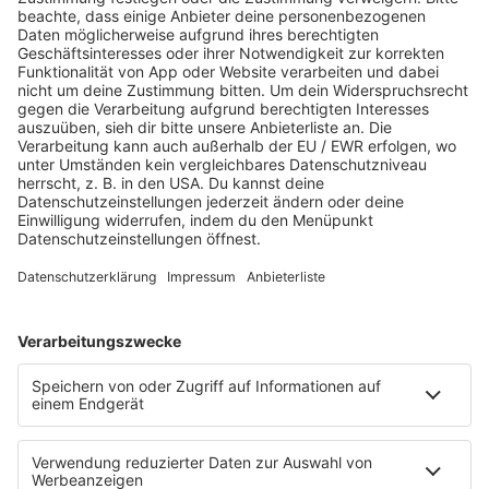
Aktuelle Beiträge und Themen
Sound of Saarland
Martina Straten
Hitstory
Schlaumeier-Duell
Mundwerk - schlau frühstücken
FUN
Kontakt-Board
Fotogalerie
App
T.B. Action-Hero
10 Fragen 10 Antworten
Chat-Community
SALÜ TV