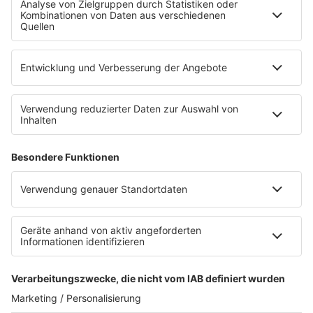
B2B / Mediadaten
Empfang (DAB+, UKW, IP)
RADIO SALÜ Team
Newsletter
Sternenregen
Alexa
App
WhatsApp-Kanal
Impressum
AGB
Datenschutzerklärung
Teilnahmebedingungen
Presse
Kontakt
Privacy Settings