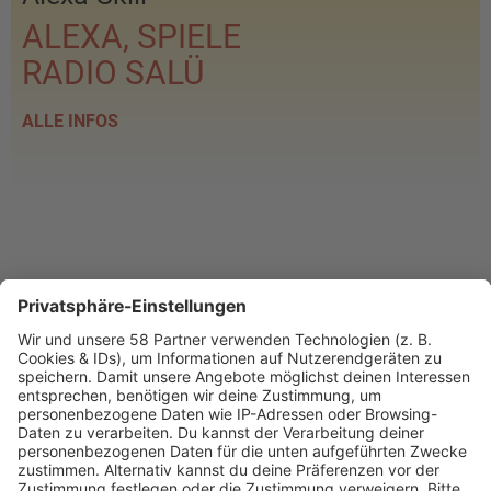
ALEXA, SPIELE
RADIO SALÜ
ALLE INFOS
PROGRAMM
Webstream
Webcam
SALÜ am Morgen
Podcast