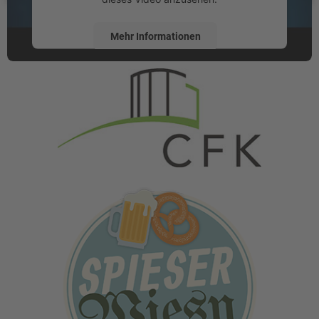
Mehr Informationen
MIT FREUNDLICHER UNTERSTÜTZUNG VON
Akzeptieren
powered by
Usercentrics Consent
Management Platform