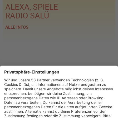
ALEXA, SPIELE
RADIO SALÜ
ALLE INFOS
PROGRAMM
Webstream
Webcam
SALÜ am Morgen
Podcast