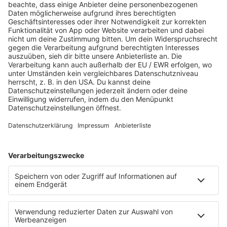
Aktuelle Beiträge und Themen
Sound of Saarland
Martina Straten
Hitstory
Schlaumeier-Duell
Mundwerk - schlau frühstücken
FUN
Kontakt-Board
Fotogalerie
App
T.B. Action-Hero
10 Fragen 10 Antworten
Chat-Community
SALÜ TV