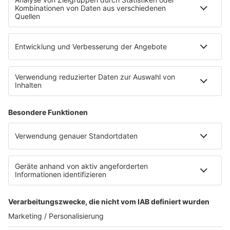
Empfang (DAB+, UKW, IP)
RADIO SALÜ Team
Newsletter
Sternenregen
Alexa
App
WhatsApp-Kanal
Impressum
AGB
Datenschutzerklärung
Teilnahmebedingungen
Presse
Kontakt
Privacy Settings