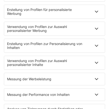
SERVICE
Nachrichten
Der Tag im Saarland
Wetter
Verkehr & Blitzer
Weggehtipps
Ticket-Shop (extern)
Jobbörse
Tipps und Tricks
SALÜ BONUS
Titelsuche
Podcast
INSIDE / B2B
B2B / Mediadaten