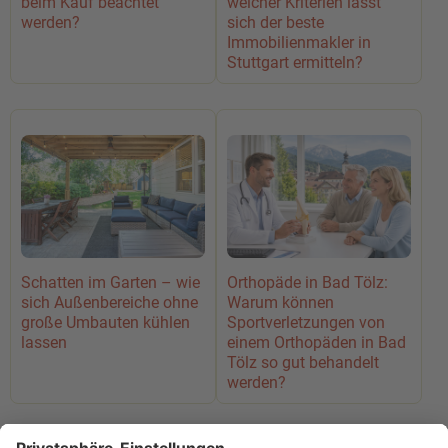
beim Kauf beachtet
welcher Kriterien lässt
werden?
sich der beste
Immobilienmakler in
Stuttgart ermitteln?
Schatten im Garten – wie
Orthopäde in Bad Tölz:
sich Außenbereiche ohne
Warum können
große Umbauten kühlen
Sportverletzungen von
lassen
einem Orthopäden in Bad
Tölz so gut behandelt
werden?