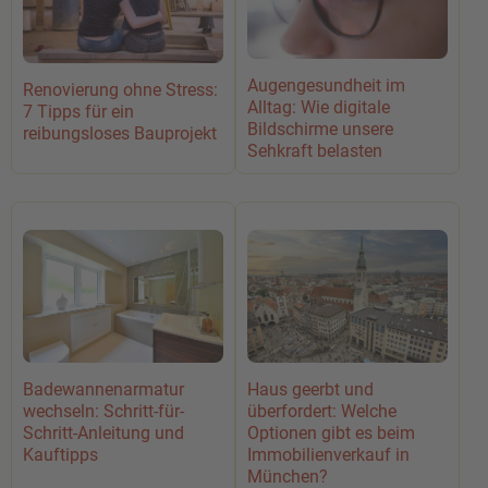
Augengesundheit im
Renovierung ohne Stress:
Alltag: Wie digitale
7 Tipps für ein
Bildschirme unsere
reibungsloses Bauprojekt
Sehkraft belasten
Badewannenarmatur
Haus geerbt und
wechseln: Schritt-für-
überfordert: Welche
Schritt-Anleitung und
Optionen gibt es beim
Kauftipps
Immobilienverkauf in
München?