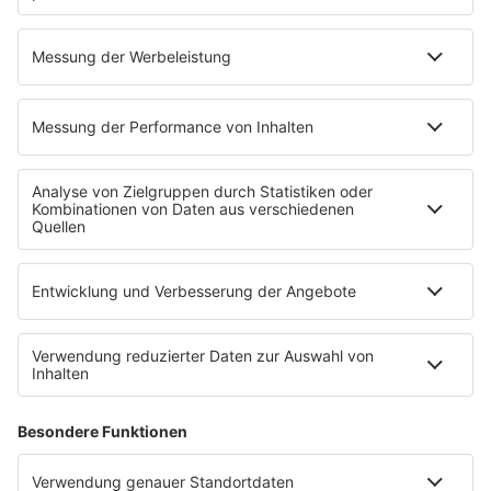
Kieferorthopäde in
Terrassenüberdachung
München: Bei welchen
Holz: Vorteile, Preise &
Beschwerden kann ein
Tipps für dein Projekt
Kieferorthopäde in
München helfen?
Tallow-Creme in
Gunther Dillersberger über
Deutschland: Deshalb
Alpy.com und die Zukunft
schwören die Deutschen