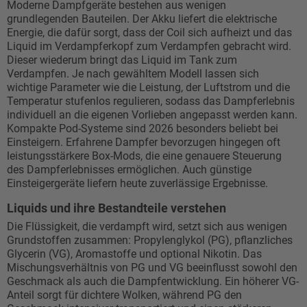
Moderne Dampfgeräte bestehen aus wenigen
grundlegenden Bauteilen. Der Akku liefert die elektrische
Energie, die dafür sorgt, dass der Coil sich aufheizt und das
Liquid im Verdampferkopf zum Verdampfen gebracht wird.
Dieser wiederum bringt das Liquid im Tank zum
Verdampfen. Je nach gewähltem Modell lassen sich
wichtige Parameter wie die Leistung, der Luftstrom und die
Temperatur stufenlos regulieren, sodass das Dampferlebnis
individuell an die eigenen Vorlieben angepasst werden kann.
Kompakte Pod-Systeme sind 2026 besonders beliebt bei
Einsteigern. Erfahrene Dampfer bevorzugen hingegen oft
leistungsstärkere Box-Mods, die eine genauere Steuerung
des Dampferlebnisses ermöglichen. Auch günstige
Einsteigergeräte liefern heute zuverlässige Ergebnisse.
Liquids und ihre Bestandteile verstehen
Die Flüssigkeit, die verdampft wird, setzt sich aus wenigen
Grundstoffen zusammen: Propylenglykol (PG), pflanzliches
Glycerin (VG), Aromastoffe und optional Nikotin. Das
Mischungsverhältnis von PG und VG beeinflusst sowohl den
Geschmack als auch die Dampfentwicklung. Ein höherer VG-
Anteil sorgt für dichtere Wolken, während PG den