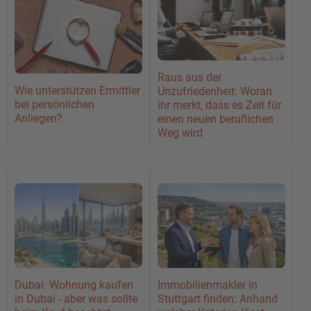
Raus aus der
Wie unterstützen Ermittler
Unzufriedenheit: Woran
bei persönlichen
ihr merkt, dass es Zeit für
Anliegen?
einen neuen beruflichen
Weg wird
Dubai: Wohnung kaufen
Immobilienmakler in
in Dubai - aber was sollte
Stuttgart finden: Anhand