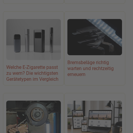
Bremsbeläge richtig
Welche E-Zigarette passt
warten und rechtzeitig
zu wem? Die wichtigsten
erneuern
Gerätetypen im Vergleich