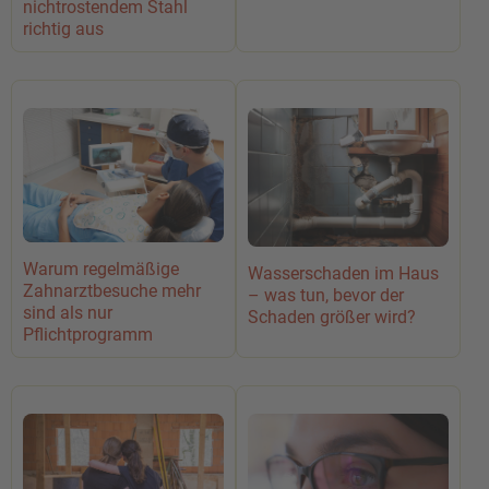
nichtrostendem Stahl
richtig aus
Warum regelmäßige
Wasserschaden im Haus
Zahnarztbesuche mehr
– was tun, bevor der
sind als nur
Schaden größer wird?
Pflichtprogramm