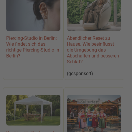
Abendlicher Reset zu
Piercing-Studio in Berlin:
Hause. Wie beeinflusst
Wie findet sich das
die Umgebung das
richtige Piercing-Studio in
Abschalten und besseren
Berlin?
Schlaf?
(gesponsert)