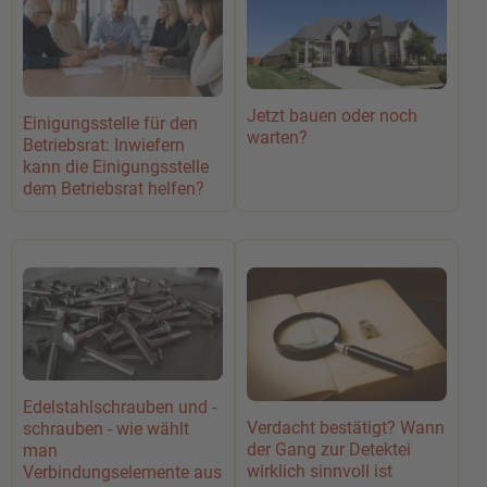
Jetzt bauen oder noch
Einigungsstelle für den
warten?
Betriebsrat: Inwiefern
kann die Einigungsstelle
dem Betriebsrat helfen?
Edelstahlschrauben und -
Verdacht bestätigt? Wann
schrauben - wie wählt
der Gang zur Detektei
man
wirklich sinnvoll ist
Verbindungselemente aus