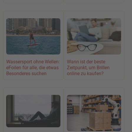
Wassersport ohne Wellen:
Wann ist der beste
eFoilen für alle, die etwas
Zeitpunkt, um Brillen
Besonderes suchen
online zu kaufen?