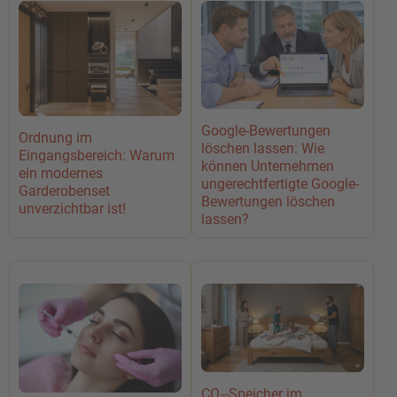
Google-Bewertungen
Ordnung im
löschen lassen: Wie
Eingangsbereich: Warum
können Unternehmen
ein modernes
ungerechtfertigte Google-
Garderobenset
Bewertungen löschen
unverzichtbar ist!
lassen?
CO₂-Speicher im