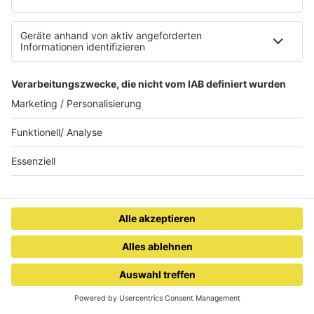
des Skiverleihs: Komfort
auf Tallow-Creme
ist das neue Premium
Internet ohne Telefon-
Wie professionelle
Anschluss 2026: Ist
Pflegeprodukte das Haar
Highspeed-Internet ohne
langfristig unterstützen
Telefon-Anschluss
mittlerweile auch in
Deutschland erhältlich?
RADIO SALÜ
Saarlands bester Musikmix