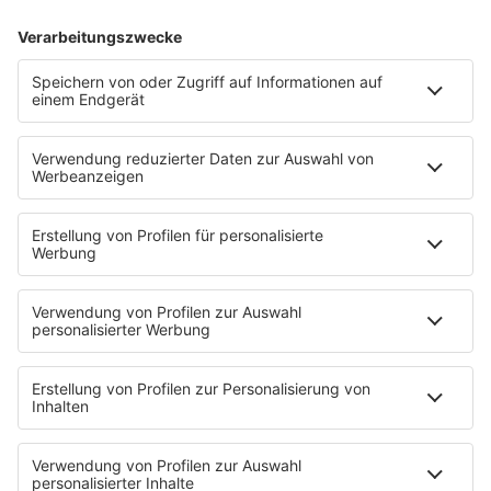
Bürotrennwände für
Schrauben kaufen wie ein
Großraumbüros: Welche
Profi: Auf welche
Bürotrennwände sorgen
Faktoren kommt es beim
wirklich für mehr Ruhe?
Schraubenkauf wirklich
an?
Wie verpackt man
Vom Traum zum Vertrag:
Backwaren richtig?
Haus kaufen mit Plan