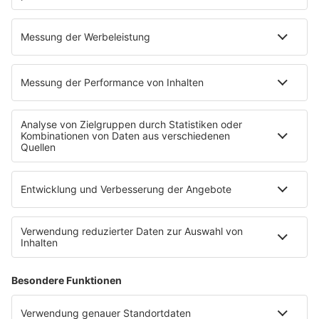
Wie steigert ein Website-
Warum Tech-Aktien, wie
Baukasten deine Präsenz
die des NASDAQ-100
online?
immer noch die tägliche
Innovation vorantreiben
Wie beeinflusst
Neustart: Deshalb sind
Webhosting unsere
aufbereitete Smartphones
Online-Welt?
oft die bessere
Entscheidung