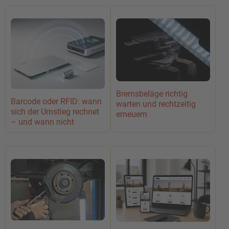
Bremsbeläge richtig
Barcode oder RFID: wann
warten und rechtzeitig
sich der Umstieg rechnet
erneuern
– und wann nicht