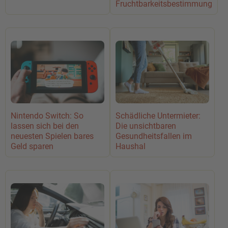
Fruchtbarkeitsbestimmung
Nintendo Switch: So
Schädliche Untermieter:
lassen sich bei den
Die unsichtbaren
neuesten Spielen bares
Gesundheitsfallen im
Geld sparen
Haushal