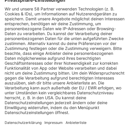
löschen lassen: Wie
Industrieunternehmen:
können Unternehmen
Welche Vorgaben für UL-
ungerechtfertigte Google-
Etiketten müssen
Bewertungen löschen
beachtet werden?
lassen?
Bürotrennwände für
Schrauben kaufen wie ein
Großraumbüros: Welche
Profi: Auf welche
Bürotrennwände sorgen
Faktoren kommt es beim
wirklich für mehr Ruhe?
Schraubenkauf wirklich
an?