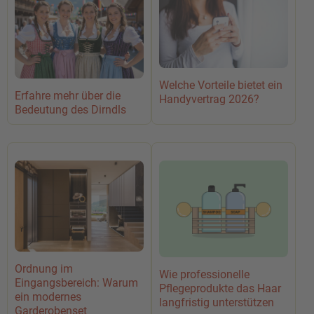
Welche Vorteile bietet ein
Erfahre mehr über die
Handyvertrag 2026?
Bedeutung des Dirndls
Ordnung im
Wie professionelle
Eingangsbereich: Warum
Pflegeprodukte das Haar
ein modernes
langfristig unterstützen
Garderobenset