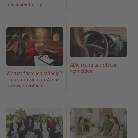
unverzichtbar ist!
Ablenkung am Steuer
vermeiden
Warum friere ich ständig?
Tipps, um sich im Winter
besser zu fühlen