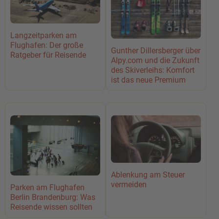
Langzeitparken am
Flughafen: Der große
Gunther Dillersberger über
Ratgeber für Reisende
Alpy.com und die Zukunft
des Skiverleihs: Komfort
ist das neue Premium
Ablenkung am Steuer
vermeiden
Parken am Flughafen
Berlin Brandenburg: Was
Reisende wissen sollten