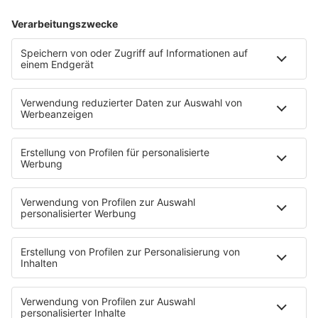
Internet ohne Telefon-
Warum friere ich ständig?
Anschluss 2026: Ist
Tipps, um sich im Winter
Highspeed-Internet ohne
besser zu fühlen
Telefon-Anschluss
mittlerweile auch in
Deutschland erhältlich?