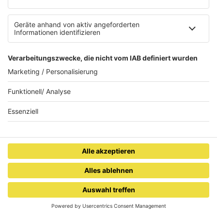
Ablenkung am Steuer
Digital vernetzt im
vermeiden
Saarland: Sichere Chats &
Spiele-Communities für
Kinder und Jugendliche
iPhone 17 - lohnt sich der
ALL RISE
Waschraumhygiene-
Kauf?
BLUE
Mietservices für