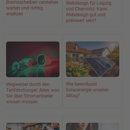
Bremsscheiben verstehen
Webdesign für Leipzig
warten und richtig
und Chemnitz: Kann
ersetzen
Webdesign gut und
preiswert sein?
Wie beeinflusst
Wegweiser durch den
Solarenergie unseren
Tarifdschungel: Alles, was
Alltag?
Sie über Stromanbieter
wissen müssen