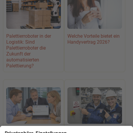
Palettierroboter in der
Welche Vorteile bietet ein
Logistik: Sind
Handyvertrag 2026?
Palettierroboter die
Zukunft der
automatisierten
Palettierung?
Google-Bewertungen
UL-Label für