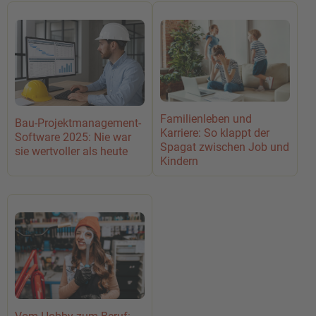
Familienleben und
Bau-Projektmanagement-
Karriere: So klappt der
Software 2025: Nie war
Spagat zwischen Job und
sie wertvoller als heute
Kindern