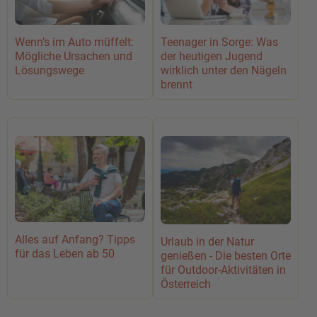
Wenn’s im Auto müffelt:
Teenager in Sorge: Was
Mögliche Ursachen und
der heutigen Jugend
Lösungswege
wirklich unter den Nägeln
brennt
Alles auf Anfang? Tipps
Urlaub in der Natur
für das Leben ab 50
genießen - Die besten Orte
für Outdoor-Aktivitäten in
Österreich