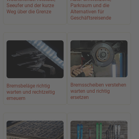
Seeufer und der kurze
Parkraum und die
Weg über die Grenze
Alternativen für
Geschäftsreisende
Bremsscheiben verstehen
Bremsbeläge richtig
warten und richtig
warten und rechtzeitig
ersetzen
erneuern