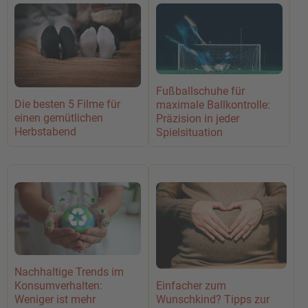
Fußballschuhe für
Die besten 5 Filme für
maximale Ballkontrolle:
einen gemütlichen
Präzision in jeder
Herbstabend
Spielsituation
Nachhaltige Trends im
Konsumverhalten:
Einfacher zum
Weniger ist mehr
Wunschkind? Tipps zur