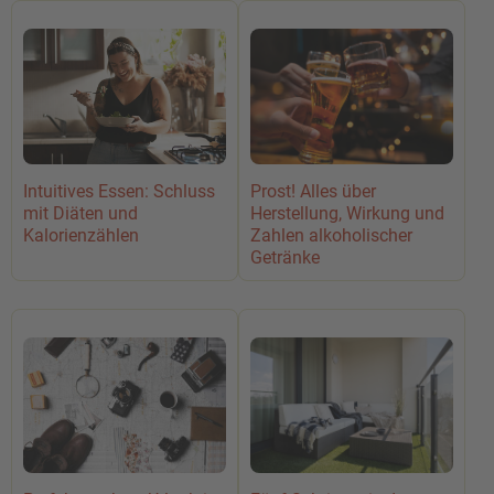
Prost! Alles über
Intuitives Essen: Schluss
Herstellung, Wirkung und
mit Diäten und
Zahlen alkoholischer
Kalorienzählen
Getränke