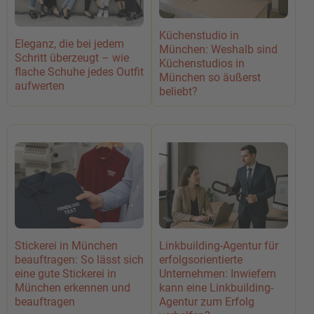
Küchenstudio in
Eleganz, die bei jedem
München: Weshalb sind
Schritt überzeugt – wie
Küchenstudios in
flache Schuhe jedes Outfit
München so äußerst
aufwerten
beliebt?
Stickerei in München
Linkbuilding-Agentur für
beauftragen: So lässt sich
erfolgsorientierte
eine gute Stickerei in
Unternehmen: Inwiefern
München erkennen und
kann eine Linkbuilding-
beauftragen
Agentur zum Erfolg