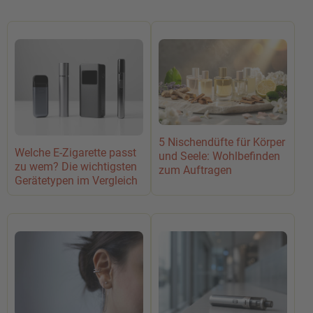
5 Nischendüfte für Körper
Welche E-Zigarette passt
und Seele: Wohlbefinden
zu wem? Die wichtigsten
zum Auftragen
Gerätetypen im Vergleich