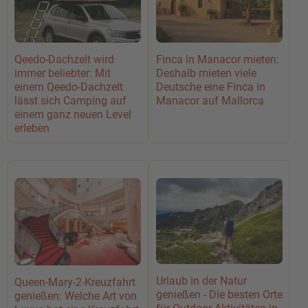
Qeedo-Dachzelt wird
Finca in Manacor mieten:
immer beliebter: Mit
Deshalb mieten viele
einem Qeedo-Dachzelt
Deutsche eine Finca in
lässt sich Camping auf
Manacor auf Mallorca
einem ganz neuen Level
erleben
Urlaub in der Natur
Queen-Mary-2-Kreuzfahrt
genießen - Die besten Orte
genießen: Welche Art von