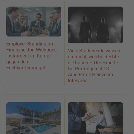
Employer Branding im
Finanzsektor: Wichtiges
Viele Studierende wissen
Instrument im Kampf
gar nicht, welche Rechte
gegen den
sie haben – Der Experte
Fachkräftemangel
für Prüfungsrecht Dr.
Arne-Patrik Heinze im
Interview