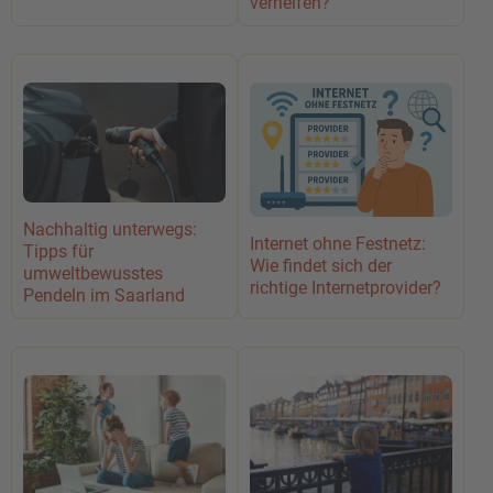
verhelfen?
Nachhaltig unterwegs:
Internet ohne Festnetz:
Tipps für
Wie findet sich der
umweltbewusstes
richtige Internetprovider?
Pendeln im Saarland