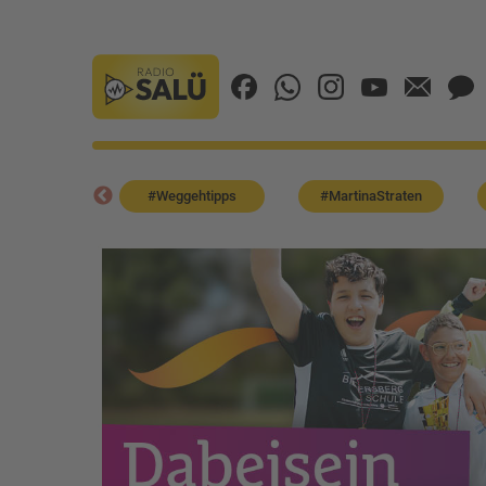
LÜ-TEAM
#Weggehtipps
#MartinaStraten