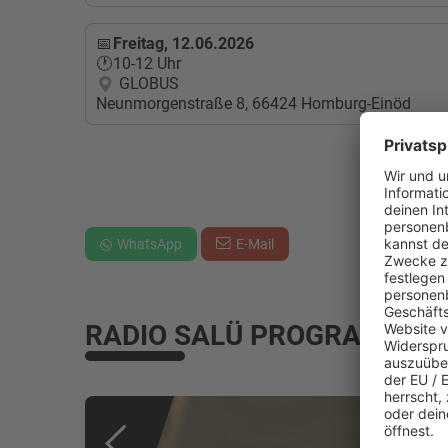
Freitag, 12.06.2026
10-12 Uhr
GLOBUS
Neunmorgenstraße 8, 66424 Homburg-Einöd
WhatsApp
E-Mail
RADIO SALÜ PROGRAMM