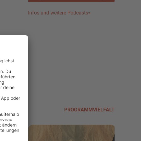
Infos und weitere Podcasts»
PROGRAMMVIELFALT