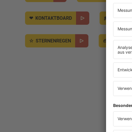
KONTAKTBOARD
JOBBÖR
STERNENREGEN
SALÜ BO