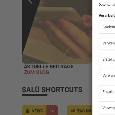
AKTUELLE BEITRÄGE
WEBR
ZUM BLOG
EINSC
SALÜ SHORTCUTS
NEWS
TAG IM SAARLAND