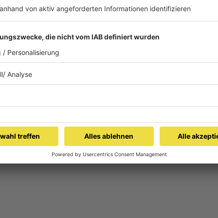
HALTEN
ANHÖREN
WETTER
BLITZERNEWS
SE
FOTOGALERIE
WEGGEH
NUS