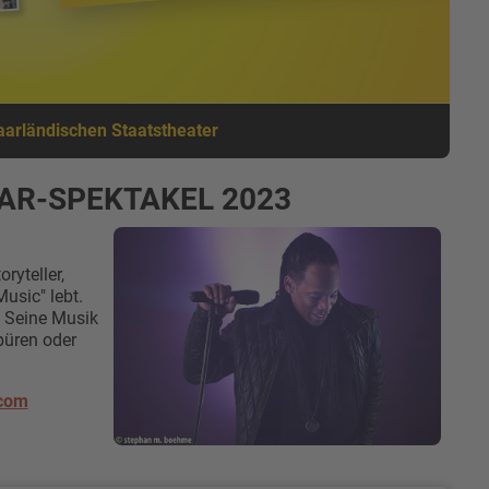
arländischen Staatstheater
SAAR-SPEKTAKEL 2023
ryteller,
usic" lebt.
: Seine Musik
spüren oder
.com