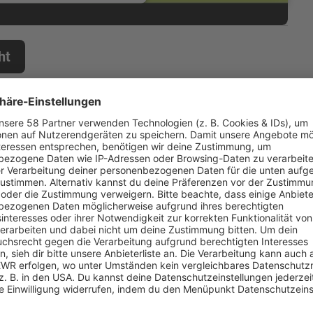
ht
soren und Partnern: