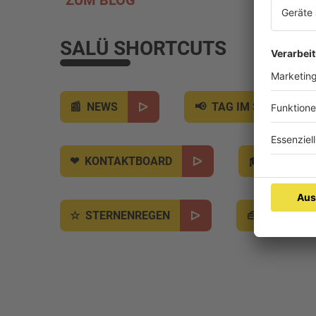
ZUM BLOG
EINSC
SALÜ SHORTCUTS
NEWS
TAG IM SAARLAND
KONTAKTBOARD
JOBBÖR
STERNENREGEN
SALÜ BO