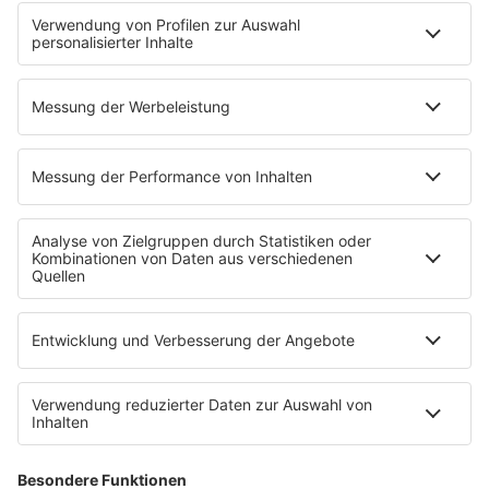
Jobbörse
Tipps und Tricks
SALÜ BONUS
Titelsuche
Podcast
INSIDE / B2B
B2B / Mediadaten
Empfang (DAB+, UKW, IP)
RADIO SALÜ Team
Newsletter
Sternenregen
Alexa
App
WhatsApp-Kanal
Impressum