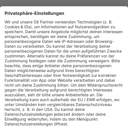
PROGRAMM
Webstream
Webcam
SALÜ am Morgen
Podcast
Aktuelle Beiträge und Themen
Sound of Saarland
Martina Straten
Hitstory
Schlaumeier-Duell
Mundwerk - schlau frühstücken
FUN