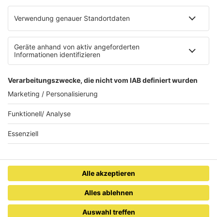
AGB
Datenschutzerklärung
Teilnahmebedingungen
Presse
Kontakt
Privacy Settings
WETTER
SAARLAND
DONNERSTAG
12-26°