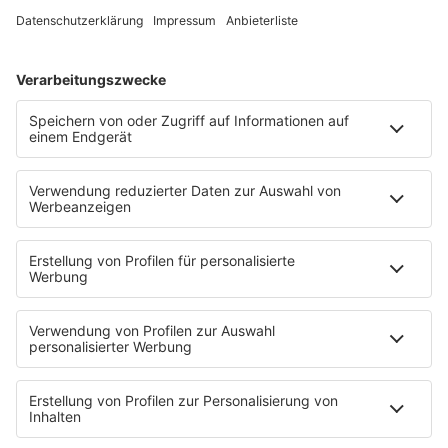
Kontakt-Board
Fotogalerie
App
T.B. Action-Hero
10 Fragen 10 Antworten
Chat-Community
SALÜ TV
SERVICE
Nachrichten
Der Tag im Saarland
Wetter
Verkehr & Blitzer
Weggehtipps
Ticket-Shop (extern)