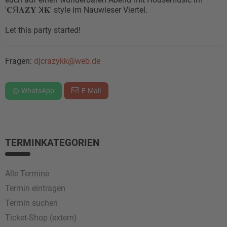
'𝐂Я𝐀𝐙𝐘 ꓘ𝐊' style im Nauwieser Viertel.
Let this party started!
Fragen:
djcrazykk@web.de
WhatsApp
E-Mail
TERMINKATEGORIEN
Alle Termine
Termin eintragen
Termin suchen
Ticket-Shop (extern)