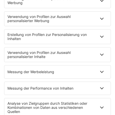
Nachrichten
Der Tag im Saarland
Wetter
Verkehr & Blitzer
Weggehtipps
Ticket-Shop (extern)
Jobbörse
Tipps und Tricks
SALÜ BONUS
Titelsuche
Podcast
INSIDE / B2B
B2B / Mediadaten
Empfang (DAB+, UKW, IP)