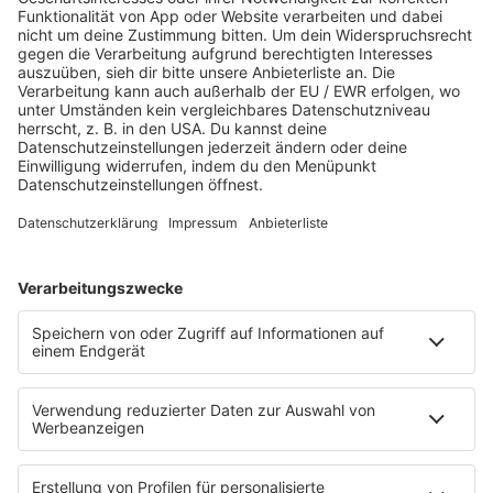
Martina Straten
Hitstory
Schlaumeier-Duell
Mundwerk - schlau frühstücken
FUN
Kontakt-Board
Fotogalerie
App
T.B. Action-Hero
10 Fragen 10 Antworten
Chat-Community
SALÜ TV
SERVICE