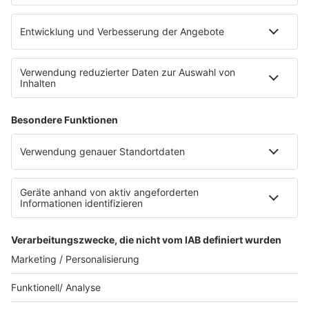
RADIO SALÜ Team
Newsletter
Sternenregen
Alexa
App
WhatsApp-Kanal
Impressum
AGB
Datenschutzerklärung
Teilnahmebedingungen
Presse
Kontakt
Privacy Settings
WETTER
SAARLAND