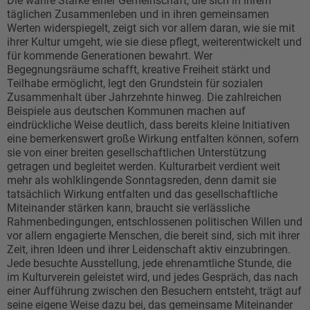
Die wahre Stärke einer Gemeinschaft, die sich in ihrem
täglichen Zusammenleben und in ihren gemeinsamen
Werten widerspiegelt, zeigt sich vor allem daran, wie sie mit
ihrer Kultur umgeht, wie sie diese pflegt, weiterentwickelt und
für kommende Generationen bewahrt. Wer
Begegnungsräume schafft, kreative Freiheit stärkt und
Teilhabe ermöglicht, legt den Grundstein für sozialen
Zusammenhalt über Jahrzehnte hinweg. Die zahlreichen
Beispiele aus deutschen Kommunen machen auf
eindrückliche Weise deutlich, dass bereits kleine Initiativen
eine bemerkenswert große Wirkung entfalten können, sofern
sie von einer breiten gesellschaftlichen Unterstützung
getragen und begleitet werden. Kulturarbeit verdient weit
mehr als wohlklingende Sonntagsreden, denn damit sie
tatsächlich Wirkung entfalten und das gesellschaftliche
Miteinander stärken kann, braucht sie verlässliche
Rahmenbedingungen, entschlossenen politischen Willen und
vor allem engagierte Menschen, die bereit sind, sich mit ihrer
Zeit, ihren Ideen und ihrer Leidenschaft aktiv einzubringen.
Jede besuchte Ausstellung, jede ehrenamtliche Stunde, die
im Kulturverein geleistet wird, und jedes Gespräch, das nach
einer Aufführung zwischen den Besuchern entsteht, trägt auf
seine eigene Weise dazu bei, das gemeinsame Miteinander