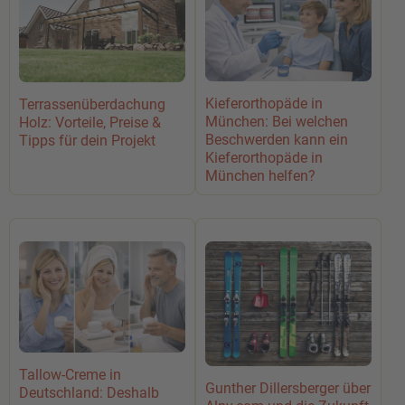
Kieferorthopäde in
Terrassenüberdachung
München: Bei welchen
Holz: Vorteile, Preise &
Beschwerden kann ein
Tipps für dein Projekt
Kieferorthopäde in
München helfen?
DRACULA
Tallow-Creme in
Tame Impala & JENNIE
Gunther Dillersberger über
Deutschland: Deshalb