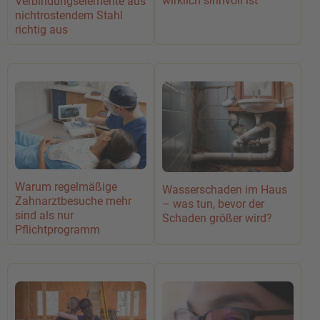
wirklich sinnvoll ist
Verbindungselemente aus
nichtrostendem Stahl
richtig aus
Warum regelmäßige
Wasserschaden im Haus
Zahnarztbesuche mehr
– was tun, bevor der
sind als nur
Schaden größer wird?
Pflichtprogramm