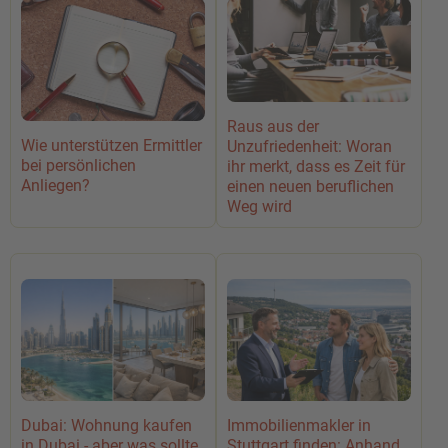
Raus aus der
Wie unterstützen Ermittler
Unzufriedenheit: Woran
bei persönlichen
ihr merkt, dass es Zeit für
Anliegen?
einen neuen beruflichen
Weg wird
Dubai: Wohnung kaufen
Immobilienmakler in
in Dubai - aber was sollte
Stuttgart finden: Anhand