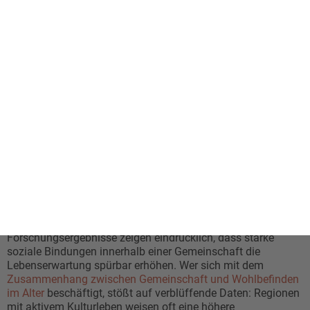
Wie Kultur das Wohlbefinden und die
Gesundheit beeinflusst
Wissenschaftliche Erkenntnisse zum
Zusammenhang von Gemeinschaft und
Lebensqualität
Die positive Wirkung, die kulturelle Aktivitäten wie Singen,
Museumsbesuche oder kreatives Arbeiten auf die körperliche
und geistige Gesundheit des Menschen ausüben, ist
mittlerweile durch zahlreiche wissenschaftliche Studien und
Untersuchungen gut belegt und dokumentiert. Gemeinsames
Singen senkt den Cortisolspiegel, Museumsbesuche regen
kognitive Prozesse an, und kreatives Arbeiten reduziert
Stresssymptome messbar. Kulturell aktive ältere Menschen
bleiben geistig beweglicher und weniger isoliert.
Forschungsergebnisse zeigen eindrücklich, dass starke
soziale Bindungen innerhalb einer Gemeinschaft die
Lebenserwartung spürbar erhöhen. Wer sich mit dem
Zusammenhang zwischen Gemeinschaft und Wohlbefinden
im Alter
beschäftigt, stößt auf verblüffende Daten: Regionen
mit aktivem Kulturleben weisen oft eine höhere