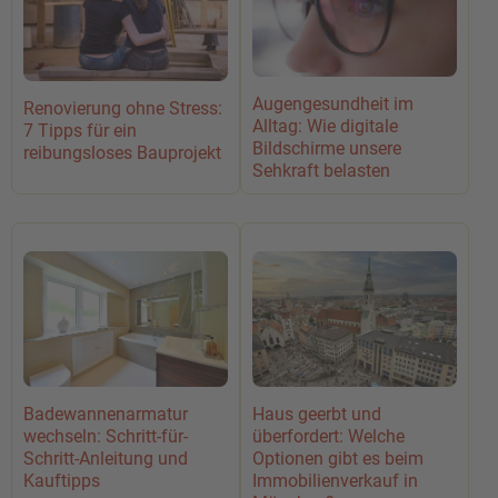
Augengesundheit im
Renovierung ohne Stress:
Alltag: Wie digitale
7 Tipps für ein
Bildschirme unsere
reibungsloses Bauprojekt
Sehkraft belasten
Badewannenarmatur
Haus geerbt und
wechseln: Schritt-für-
überfordert: Welche
Schritt-Anleitung und
Optionen gibt es beim
Kauftipps
Immobilienverkauf in