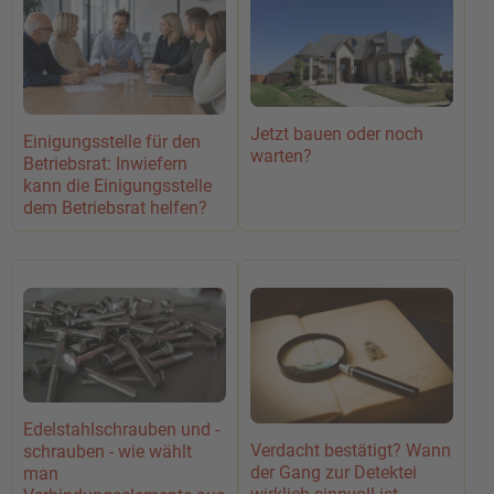
Jetzt bauen oder noch
Einigungsstelle für den
warten?
Betriebsrat: Inwiefern
kann die Einigungsstelle
dem Betriebsrat helfen?
Edelstahlschrauben und -
Verdacht bestätigt? Wann
schrauben - wie wählt
der Gang zur Detektei
man