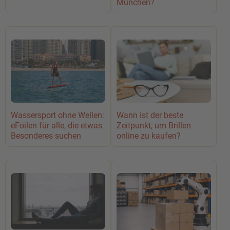
München?
Wassersport ohne Wellen:
Wann ist der beste
eFoilen für alle, die etwas
Zeitpunkt, um Brillen
Besonderes suchen
online zu kaufen?