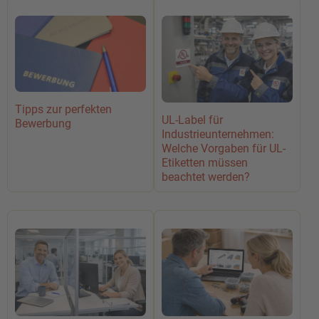
Tipps zur perfekten
UL-Label für
Bewerbung
Industrieunternehmen:
Welche Vorgaben für UL-
Etiketten müssen
beachtet werden?