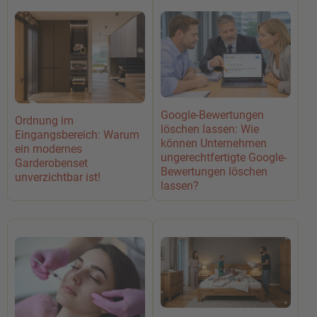
Google-Bewertungen
Ordnung im
löschen lassen: Wie
Eingangsbereich: Warum
können Unternehmen
ein modernes
ungerechtfertigte Google-
Garderobenset
Bewertungen löschen
unverzichtbar ist!
lassen?