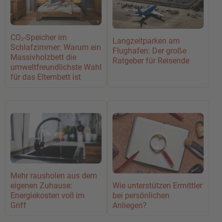
CO₂-Speicher im
Langzeitparken am
Schlafzimmer: Warum ein
Flughafen: Der große
Massivholzbett die
Ratgeber für Reisende
umweltfreundlichste Wahl
für das Elternbett ist
Mehr rausholen aus dem
eigenen Zuhause:
Wie unterstützen Ermittler
Energiekosten voll im
bei persönlichen
Griff
Anliegen?