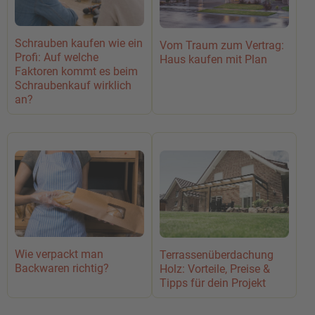
Schrauben kaufen wie ein
Vom Traum zum Vertrag:
Profi: Auf welche
Haus kaufen mit Plan
Faktoren kommt es beim
Schraubenkauf wirklich
an?
Wie verpackt man
Terrassenüberdachung
Backwaren richtig?
Holz: Vorteile, Preise &
Tipps für dein Projekt