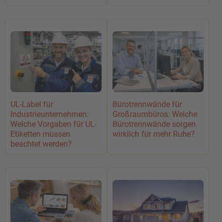
UL-Label für
Bürotrennwände für
Industrieunternehmen:
Großraumbüros: Welche
Welche Vorgaben für UL-
Bürotrennwände sorgen
Etiketten müssen
wirklich für mehr Ruhe?
beachtet werden?