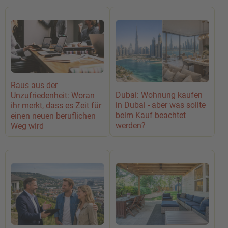
Raus aus der
Dubai: Wohnung kaufen
Unzufriedenheit: Woran
in Dubai - aber was sollte
ihr merkt, dass es Zeit für
beim Kauf beachtet
einen neuen beruflichen
werden?
Weg wird