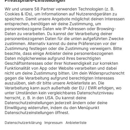
Internet ohne Telefon-
Gunther Dillersberger über
Anschluss 2026: Ist
Alpy.com und die Zukunft
Highspeed-Internet ohne
des Skiverleihs: Komfort
Telefon-Anschluss
ist das neue Premium
mittlerweile auch in
Deutschland erhältlich?
Lipödem-Behandlung in
Wie professionelle
München: Wie effektiv ist
Pflegeprodukte das Haar
die Lipödem-Behandlung
langfristig unterstützen
in München?