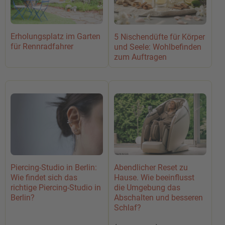
Erholungsplatz im Garten
5 Nischendüfte für Körper
für Rennradfahrer
und Seele: Wohlbefinden
zum Auftragen
Abendlicher Reset zu
Piercing-Studio in Berlin:
Hause. Wie beeinflusst
Wie findet sich das
die Umgebung das
richtige Piercing-Studio in
Abschalten und besseren
Berlin?
Schlaf?