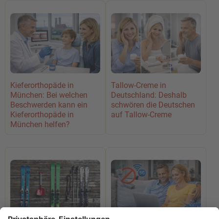
Kieferorthopäde in
Tallow-Creme in
München: Bei welchen
Deutschland: Deshalb
Beschwerden kann ein
schwören die Deutschen
Kieferorthopäde in
auf Tallow-Creme
München helfen?