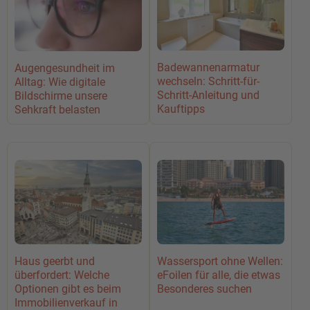
Badewannenarmatur
Augengesundheit im
wechseln: Schritt-für-
Alltag: Wie digitale
Schritt-Anleitung und
Bildschirme unsere
Kauftipps
Sehkraft belasten
Haus geerbt und
Wassersport ohne Wellen:
überfordert: Welche
eFoilen für alle, die etwas
Optionen gibt es beim
Besonderes suchen
Immobilienverkauf in