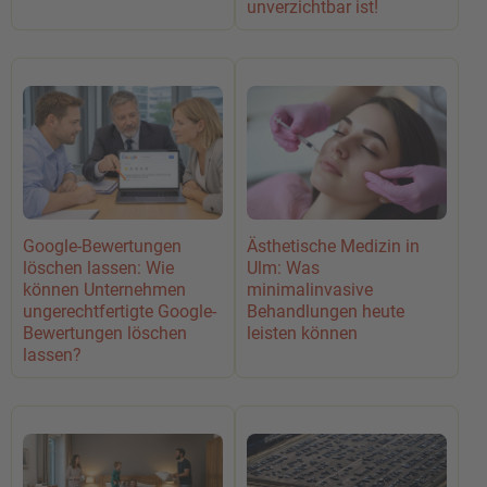
unverzichtbar ist!
Google-Bewertungen
Ästhetische Medizin in
löschen lassen: Wie
Ulm: Was
können Unternehmen
minimalinvasive
ungerechtfertigte Google-
Behandlungen heute
Bewertungen löschen
leisten können
lassen?