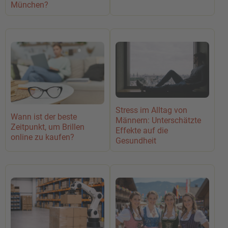
München?
Stress im Alltag von
Wann ist der beste
Männern: Unterschätzte
Zeitpunkt, um Brillen
Effekte auf die
online zu kaufen?
Gesundheit