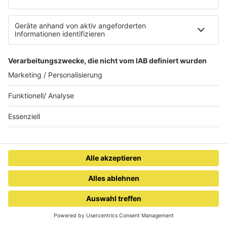
Wie beeinflusst
Wie unterstützt
Webhosting unsere
Magnesium das
Online-Welt?
Immunsystem?
Ablenkung am Steuer
vermeiden
Vom Saarufer bis zur
Seine – zwei Städte, ein
ONE LIFE
Lebensgefühl
MADCON