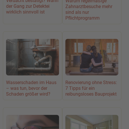
Verdacht bestätigt? Wann
Warum regelmäßige
der Gang zur Detektei
Zahnarztbesuche mehr
wirklich sinnvoll ist
sind als nur
Pflichtprogramm
Wasserschaden im Haus
Renovierung ohne Stress:
– was tun, bevor der
7 Tipps für ein
Schaden größer wird?
reibungsloses Bauprojekt