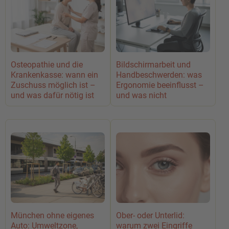
Osteopathie und die
Bildschirmarbeit und
Krankenkasse: wann ein
Handbeschwerden: was
Zuschuss möglich ist –
Ergonomie beeinflusst –
und was dafür nötig ist
und was nicht
München ohne eigenes
Ober- oder Unterlid:
Auto: Umweltzone,
warum zwei Eingriffe