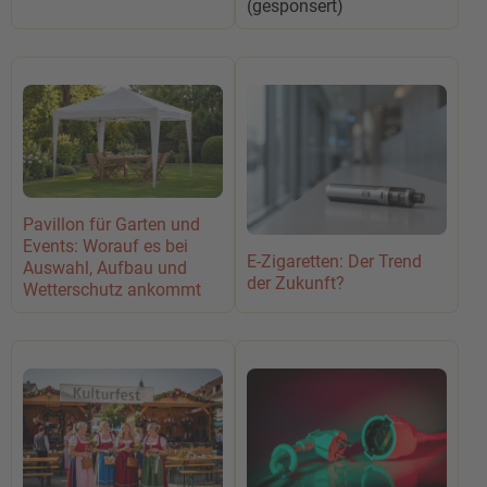
(gesponsert)
Pavillon für Garten und
Events: Worauf es bei
E-Zigaretten: Der Trend
Auswahl, Aufbau und
der Zukunft?
Wetterschutz ankommt