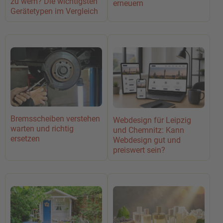
zu wem? Die wichtigsten
erneuern
Gerätetypen im Vergleich
Bremsscheiben verstehen
Webdesign für Leipzig
warten und richtig
und Chemnitz: Kann
ersetzen
Webdesign gut und
preiswert sein?