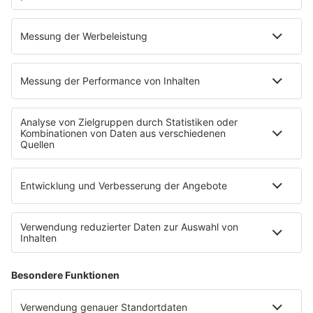
Parken am Flughafen
Warum Tech-Aktien, wie
Berlin Brandenburg: Was
die des NASDAQ-100
Reisende wissen sollten
immer noch die tägliche
Innovation vorantreiben
Wie steigert ein Website-
Neustart: Deshalb sind
Baukasten deine Präsenz
aufbereitete Smartphones
online?
oft die bessere
Entscheidung