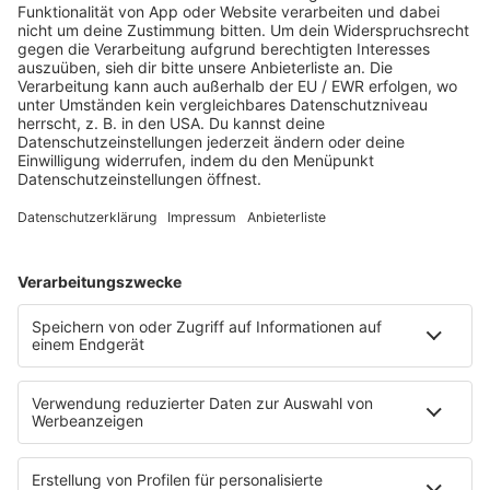
Martina Straten
Hitstory
Schlaumeier-Duell
Mundwerk - schlau frühstücken
FUN
Kontakt-Board
Fotogalerie
App
T.B. Action-Hero
10 Fragen 10 Antworten
Chat-Community
SALÜ TV
SERVICE