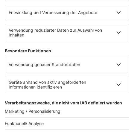
RADIO SALÜ Team
Newsletter
Sternenregen
Alexa
App
WhatsApp-Kanal
Impressum
AGB
Datenschutzerklärung
Teilnahmebedingungen
Presse
Kontakt
Privacy Settings
WETTER
SAARLAND