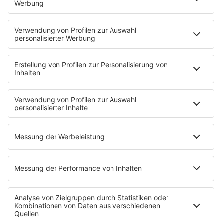
Nachrichten
Der Tag im Saarland
Wetter
Verkehr & Blitzer
Weggehtipps
Ticket-Shop (extern)
Jobbörse
Tipps und Tricks
SALÜ BONUS
Titelsuche
Podcast
INSIDE / B2B
B2B / Mediadaten
Empfang (DAB+, UKW, IP)