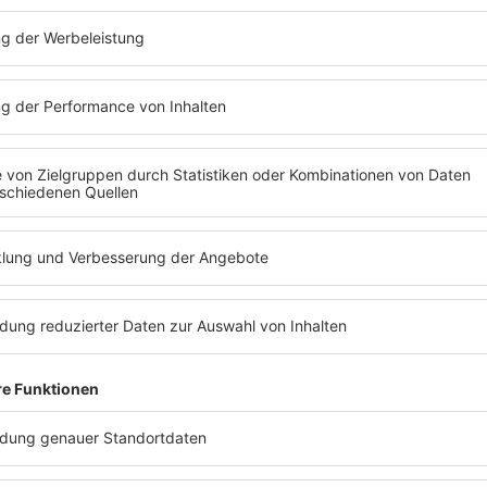
14.05.2025
n:
Jupiter Jones im RADIO SALÜ Interview
über das Saarland, ihr brandneues Album
und ihr Release-Konzert in Saarlouis »
(05.08.2026 - 11:24 Uhr)
Dracula trifft Sherlock Holmes: Wir waren
beim Filmdreh dabei»
(28.07.2026 - 15:05 Uhr)