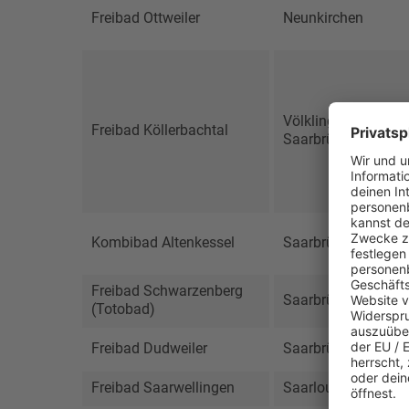
Freibad Ottweiler
Neunkirchen
Völklingen,
Freibad Köllerbachtal
Saarbrücken
Kombibad Altenkessel
Saarbrücken
Freibad Schwarzenberg
Saarbrücken
(Totobad)
Freibad Dudweiler
Saarbrücken
Freibad Saarwellingen
Saarlouis