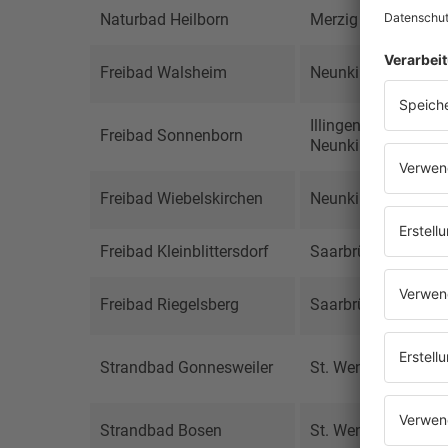
Naturbad Heilborn
Merzig
Freibad Walsheim
Neunkirchen
Illingen,
Freibad Sonnenborn
Neunkirchen
Freibad Wiebelskirchen
Neunkirchen
Freibad Kleinblittersdorf
Saarbrücken
Freibad Riegelsberg
Saarbrücken
Strandbad Gonnesweiler
St. Wendel
Strandbad Bosen
St. Wendel