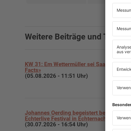
Weitere Beiträge und Theme
KW 31: Em Wettermüller sei Saarland-
Facts»
(05.08.2026 - 11:51 Uhr)
Johannes Oerding begeistert beim
Echterlive Festival in Echternach»
(30.07.2026 - 16:54 Uhr)