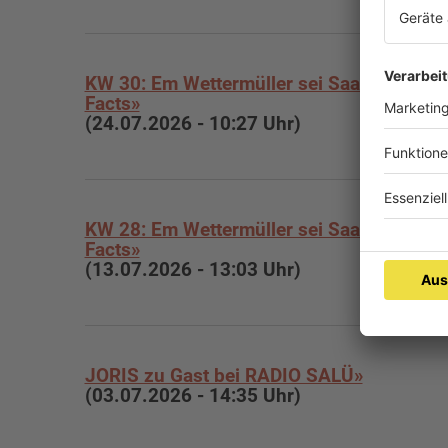
KW 30: Em Wettermüller sei Saarland-
Facts»
(24.07.2026 - 10:27 Uhr)
KW 28: Em Wettermüller sei Saarland-
Facts»
(13.07.2026 - 13:03 Uhr)
JORIS zu Gast bei RADIO SALÜ»
(03.07.2026 - 14:35 Uhr)