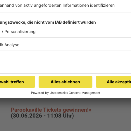
KW 29: Em Wettermüller sei Saarland-
Facts»
(17.07.2026 - 10:11 Uhr)
Tom Gregory im großen RADIO SALÜ
Interview»
(10.07.2026 - 10:08 Uhr)
Parookaville Tickets gewinnen!»
(30.06.2026 - 11:08 Uhr)