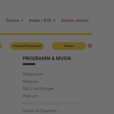
Service
Inside / B2B
Stream starten
#SoundOfSaarland
#News
#SALÜ-
PROGRAMM & MUSIK
Webstream
Webcam
SALÜ am Morgen
Podcast
Aktuelle Beiträge und Themen
Sound of Saarland