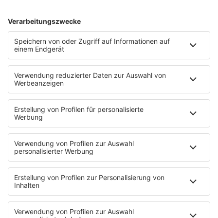
Fotogalerie
App
T.B. Action-Hero
10 Fragen 10 Antworten
Chat-Community
SALÜ TV
SERVICE
Nachrichten
Der Tag im Saarland
Wetter
Verkehr & Blitzer
Weggehtipps
Ticket-Shop (extern)
Jobbörse
Tipps und Tricks