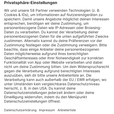
PROGRAMM
Webstream
Webcam
SALÜ am Morgen
Podcast
Aktuelle Beiträge und Themen
Sound of Saarland
Martina Straten
Hitstory
Schlaumeier-Duell
Mundwerk - schlau frühstücken
FUN
Kontakt-Board