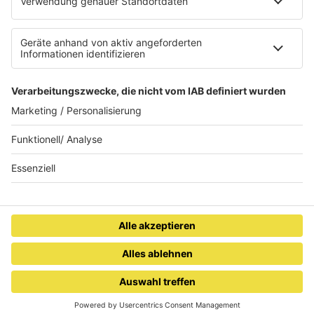
Datenschutzerklärung
Teilnahmebedingungen
Presse
Kontakt
Privacy Settings
WETTER
SAARLAND
DONNERSTAG
11-26°
RADIO SALÜ
Saarlands bester Musikmix
Zur Desktop Version