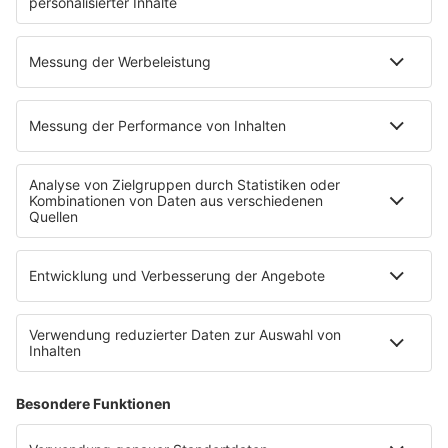
SALÜ BONUS
Titelsuche
Podcast
INSIDE / B2B
B2B / Mediadaten
Empfang (DAB+, UKW, IP)
RADIO SALÜ Team
Newsletter
Sternenregen
Alexa
App
WhatsApp-Kanal
Impressum
AGB