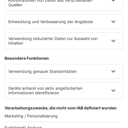
Empfang (DAB+, UKW, IP)
RADIO SALÜ Team
Newsletter
Sternenregen
Alexa
App
WhatsApp-Kanal
Impressum
AGB
Datenschutzerklärung
Teilnahmebedingungen
Presse
Kontakt
Privacy Settings