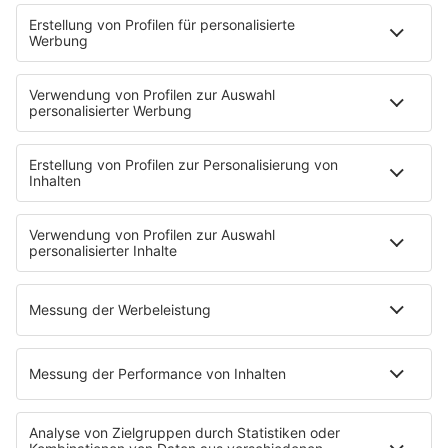
Nachrichten
Der Tag im Saarland
Wetter
Verkehr & Blitzer
Weggehtipps
Ticket-Shop (extern)
Jobbörse
Tipps und Tricks
SALÜ BONUS
Titelsuche
Podcast
INSIDE / B2B
B2B / Mediadaten