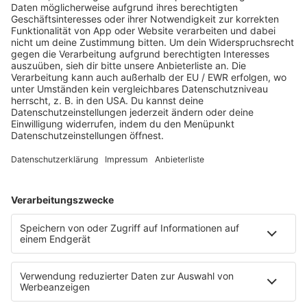
Sound of Saarland
Martina Straten
Hitstory
Schlaumeier-Duell
Mundwerk - schlau frühstücken
FUN
Kontakt-Board
Fotogalerie
App
T.B. Action-Hero
10 Fragen 10 Antworten
Chat-Community
SALÜ TV
SERVICE