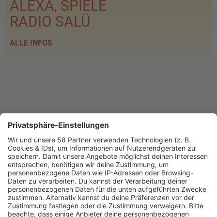
ALEXA, SPIELE
RADIO SALÜ
ALLE INFOS
PROGRAMM
Webstream
Webcam
SALÜ am Morgen
Podcast
Aktuelle Beiträge und Themen