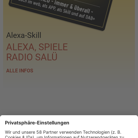
Alexa-Skill
ALEXA, SPIELE
RADIO SALÜ
ALLE INFOS
PROGRAMM