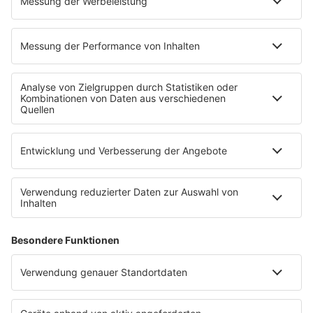
Podcast
INSIDE / B2B
B2B / Mediadaten
Empfang (DAB+, UKW, IP)
RADIO SALÜ Team
Newsletter
Sternenregen
Alexa
App
WhatsApp-Kanal
Impressum
AGB
Datenschutzerklärung
Teilnahmebedingungen
Presse