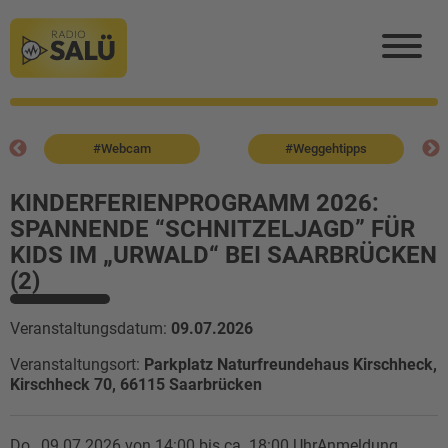
#Webcam
#Weggehtipps
KINDERFERIENPROGRAMM 2026:
SPANNENDE “SCHNITZELJAGD” FÜR
KIDS IM „URWALD“ BEI SAARBRÜCKEN
(2)
Veranstaltungsdatum:
09.07.2026
Veranstaltungsort:
Parkplatz Naturfreundehaus Kirschheck,
Kirschheck 70, 66115 Saarbrücken
Do., 09.07.2026 von 14:00 bis ca. 18:00 UhrAnmeldung