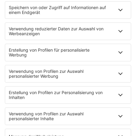
T.B. Action-Hero
10 Fragen 10 Antworten
Chat-Community
SALÜ TV
SERVICE
Nachrichten
Der Tag im Saarland
Wetter
Verkehr & Blitzer
Weggehtipps
Ticket-Shop (extern)
Jobbörse
Tipps und Tricks
SALÜ BONUS
Titelsuche