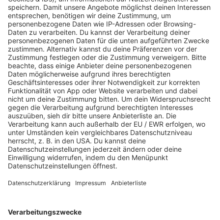
Webstream
Webcam
SALÜ am Morgen
Podcast
Aktuelle Beiträge und Themen
Sound of Saarland
Martina Straten
Hitstory
Schlaumeier-Duell
Mundwerk - schlau frühstücken
FUN
Kontakt-Board
Fotogalerie
App