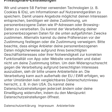
Tallow-Creme in
Gunther Dillersberger über
Deutschland: Deshalb
Alpy.com und die Zukunft
schwören die Deutschen
des Skiverleihs: Komfort
auf Tallow-Creme
ist das neue Premium
Internet ohne Telefon-
Wie professionelle
Anschluss 2026: Ist
Pflegeprodukte das Haar