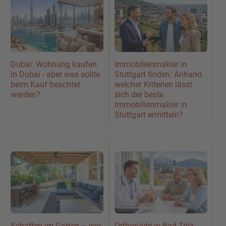
Dubai: Wohnung kaufen
Immobilienmakler in
in Dubai - aber was sollte
Stuttgart finden: Anhand
beim Kauf beachtet
welcher Kriterien lässt
werden?
sich der beste
Immobilienmakler in
Stuttgart ermitteln?
Schatten im Garten – wie
Orthopäde in Bad Tölz: