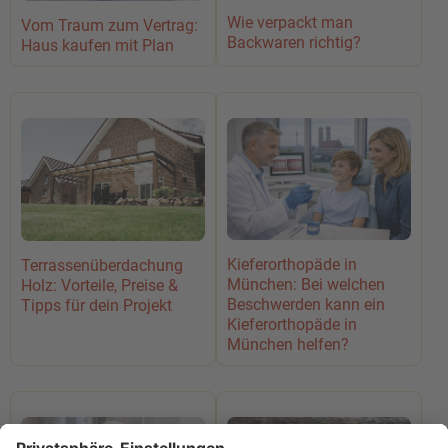
Wie verpackt man
Vom Traum zum Vertrag:
Backwaren richtig?
Haus kaufen mit Plan
Kieferorthopäde in
Terrassenüberdachung
München: Bei welchen
Holz: Vorteile, Preise &
Beschwerden kann ein
Tipps für dein Projekt
Kieferorthopäde in
München helfen?