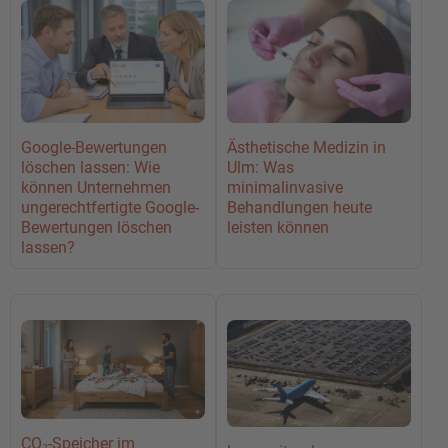
Google-Bewertungen
Ästhetische Medizin in
löschen lassen: Wie
Ulm: Was
können Unternehmen
minimalinvasive
ungerechtfertigte Google-
Behandlungen heute
Bewertungen löschen
leisten können
lassen?
CO₂-Speicher im