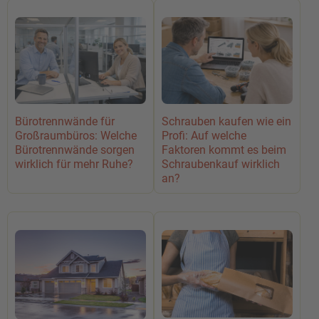
Bürotrennwände für
Schrauben kaufen wie ein
Großraumbüros: Welche
Profi: Auf welche
Bürotrennwände sorgen
Faktoren kommt es beim
wirklich für mehr Ruhe?
Schraubenkauf wirklich
an?