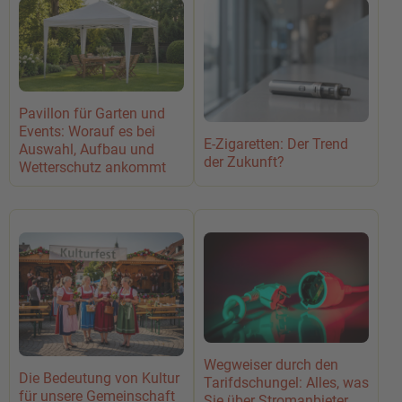
Pavillon für Garten und
Events: Worauf es bei
E-Zigaretten: Der Trend
Auswahl, Aufbau und
der Zukunft?
Wetterschutz ankommt
Wegweiser durch den
Die Bedeutung von Kultur
Tarifdschungel: Alles, was
für unsere Gemeinschaft
Sie über Stromanbieter