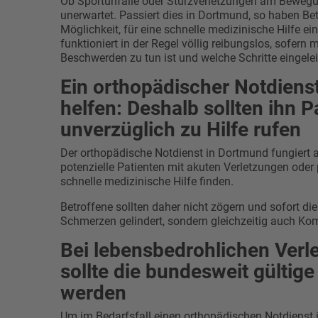
Ob Sportunfälle oder Sturzverletzungen am Beweg
unerwartet. Passiert dies in Dortmund, so haben Be
Möglichkeit, für eine schnelle medizinische Hilfe 
funktioniert in der Regel völlig reibungslos, sofer
Beschwerden zu tun ist und welche Schritte eingele
Ein orthopädischer Notdiens
helfen: Deshalb sollten ihn 
unverzüglich zu Hilfe rufen
Der orthopädische Notdienst in Dortmund fungiert al
potenzielle Patienten mit akuten Verletzungen ode
schnelle medizinische Hilfe finden.
Betroffene sollten daher nicht zögern und sofort die
Schmerzen gelindert, sondern gleichzeitig auch K
Bei lebensbedrohlichen Ver
sollte die bundesweit gülti
werden
Um im Bedarfsfall einen orthopädischen Notdienst 