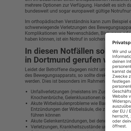
mehrere Optionen zur Verfügung. Handelt es sich da
bundesweit und sogar europaweit gültige Notrufn
Im orthopädischen Verständnis kann zum Beispiel ei
schwerwiegende Verletzungen des Bewegungsapparat
Komplikationen wie Nervenschäden, Blutungen oder
haben können, ist ein Notruf in solchen Situationen
In diesen Notfällen sollte so
in Dortmund gerufen werden
Leidet der Betroffene dagegen nicht unter lebensg
des Bewegungsapparats, so sollte direkt ein
orthop
werden. Dies ist besonders im Rahmen folgender S
Unfallverletzungen (meistens im Zusammenhang 
Knochenbrüche, Gelenkluxationen oder auch Se
Akute Wirbelsäulenprobleme wie Bandscheibenvo
Entzündungen der Wirbelsäule, die zu einer Que
führen können
Akute Gelenkentzündungen, bei denen eine zeitna
Verletzungen, Krankheitszustände und starke Sc