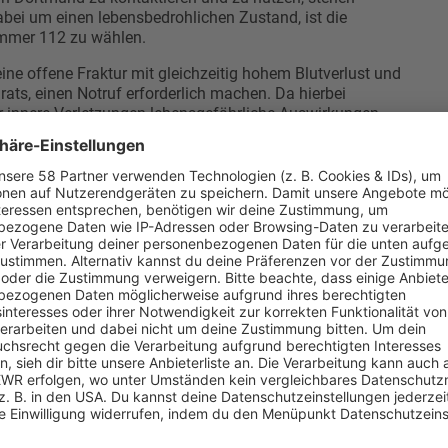
bei um einen lebensbedrohlichen Zustand, ist die
ummer 112 zu wählen.
ne offene Fraktur mit gleichzeitig hohem Blutverlust und
s, einen Notruf erforderlich machen. Da hierbei
 innere Verletzungen lebensgefährliche Auswirkungen
 unabdingbar.
fort ein orthopädischer Notdienst
efährlichen, aber dennoch schwerwiegenden Verletzungen
ädischer Notdienst in Dortmund
gerufen und genutzt
zenarien empfehlenswert:
mit Sportunfällen und Stürzen) wie Bänderrisse,
hnen- und Muskelverletzungen
rfälle, Spinalkanalstenose sowie Brüche oder
rschnittslähmung und anderen neurologischen Ausfällen
he antibiotische Behandlung erforderlich ist
hmerzen, die schnell abgeklärt werden müssen