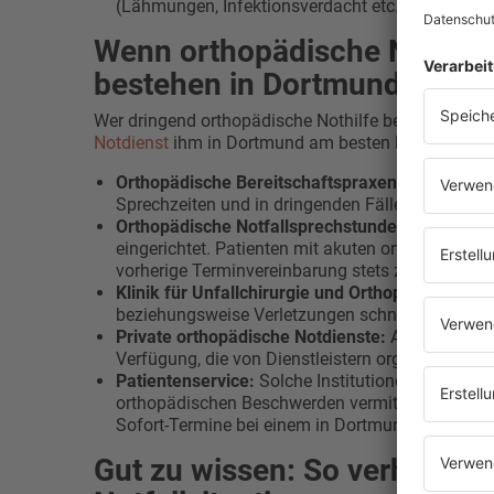
(Lähmungen, Infektionsverdacht etc.)
Wenn orthopädische Nothilfe
bestehen in Dortmund
Wer dringend orthopädische Nothilfe benötigt, der m
Notdienst
ihm in Dortmund am besten helfen kann.
Orthopädische Bereitschaftspraxen:
Hierbei han
Sprechzeiten und in dringenden Fällen schnelle m
Orthopädische Notfallsprechstunden:
Einige Or
eingerichtet. Patienten mit akuten orthopädisc
vorherige Terminvereinbarung stets zeitnah beha
Klinik für Unfallchirurgie und Orthopädie:
Auch h
beziehungsweise Verletzungen schnell und rund 
Private orthopädische Notdienste:
Alternativ st
Verfügung, die von Dienstleistern organisiert und
Patientenservice:
Solche Institutionen treten al
orthopädischen Beschwerden vermittelt der Serv
Sofort-Termine bei einem in Dortmund ansässig
Gut zu wissen: So verhält ma