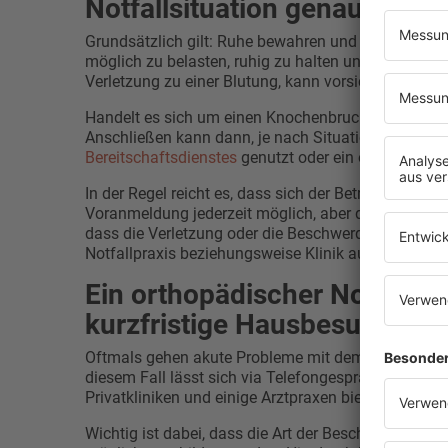
Notfallsituation genau richti
Grundsätzlich gilt: Ruhe bewahren und die betroff
möglich zu belasten, ruhig zu halten und unnöti
Verletzung zu einer Blutung, kann vorsichtig Druck
Handelt es sich um einen Knochenbruch, muss die hi
Anschließen kann dann, je nach Situation und Sch
Bereitschaftsdienstes
genutzt oder ein orthopädisch
In der Regel reicht es, dass sich der Betroffene tel
Voranmeldung jederzeit möglich, aber durch den vorh
dass die Verletzung oder die Beschwerden im Rahme
Notfallpraxis beziehungsweise Klinik auch tatsäch
Ein orthopädischer Notdienst
kurzfristige Hausbesuche, di
Oftmals gehen akute Probleme mit dem Bewegungsapp
diesem Fall lässt sich via Telefongespräch auch ku
Privatkliniken und einige Arztpraxen bieten diesen S
Wichtig ist dabei, dass die Art der Beschwerden ode