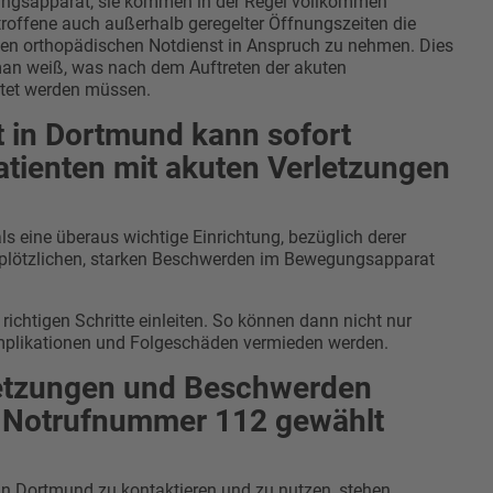
ungsapparat, sie kommen in der Regel vollkommen
troffene auch außerhalb geregelter Öffnungszeiten die
einen orthopädischen Notdienst in Anspruch zu nehmen. Dies
n man weiß, was nach dem Auftreten der akuten
itet werden müssen.
t in Dortmund kann sofort
Patienten mit akuten Verletzungen
s eine überaus wichtige Einrichtung, bezüglich derer
r plötzlichen, starken Beschwerden im Bewegungsapparat
 richtigen Schritte einleiten. So können dann nicht nur
omplikationen und Folgeschäden vermieden werden.
letzungen und Beschwerden
ge Notrufnummer 112 gewählt
in Dortmund zu kontaktieren und zu nutzen, stehen