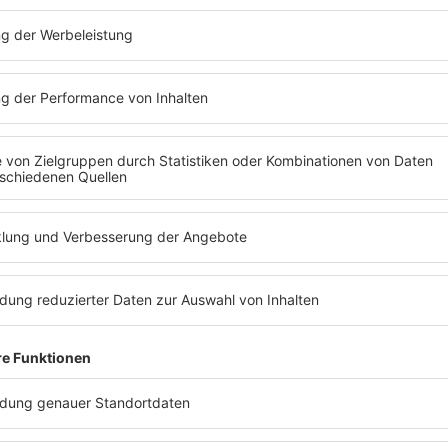
g
ene Stelle des Bewegungsapparats nicht oder so wenig wie
ge Bewegungen zu vermeiden. Kommt es im Rahmen der
 ausgeübt werden, um diese zu stoppen.
ervon betroffene Extremität ruhiggestellt werden.
were der Verletzung die Notrufnummer eines
ärztlichen
er Notdienst in Dortmund kontaktiert werden.
efonisch anmeldet. Zwar ist auch ein Besuch ohne
erigen telefonischen Kontakt lässt sich sicherstellen,
n eines orthopädischen Notfalls in der gewählten
lich behandelt werden können.
 in Dortmund leistet ebenso
e schnelle Hilfe gewährleisten
arat mit einer eingeschränkten Mobilität einher. In
rzfristig ein Hausbesuch organisieren. Gerade
ervice an.
r der Verletzung vom jeweiligen Patienten so genau wie