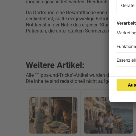
möglich geschildert werden. Hierdurch kann eine s
Da Dortmund eine Gesamtfläche von rund 280 Quadr
gegliedert ist, sollte der jeweilige Betroffene hins
Notdienst in der Nähe des eigenen Standorts bezi
Patienten, die unter starken Schmerzen leiden, ist d
Weitere Artikel:
Alle "Tipps-und-Tricks"-Artikel wurden dem Unterne
Die Inhalte sind redaktionell nicht aufgearbeitet wo