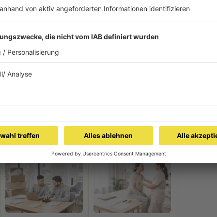
chnelle und adäquate Versorgung gewährleistet werden.
atkilometern aufweist und in insgesamt 62 Stadtteile
ichtlich eines Hausbesuchs bestenfalls einen orthopädischen
ehungsweise Wohnorts in Anspruch nehmen. Gerade für
ies überaus sinnvoll.
13.05.2025
hmen von einem Sponsoringpartner zur Verfügung gestellt.
rden.