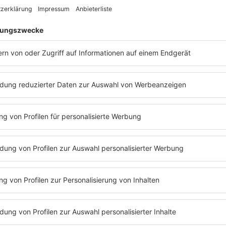
 benötigt wird: Diese Optionen
uss sich im ersten Schritt überlegen, welche Art von
 In Dortmund stehen folgende Lösungen zur Verfügung:
delt es sich um Arztpraxen, die außerhalb der normalen
edizinische Hilfe anbieten.
thopäden in Dortmund haben zudem Notfallsprechstunden
hen Verletzungen und Beschwerden werden hier ohne
ndelt.
ier werden akute orthopädische Probleme
um die Uhr behandelt.
ehen in Dortmund zudem orthopädische Notdienste zur
 bereitgestellt werden.
s Vermittler auf. Gemäß der Schwere und Dringlichkeit der
ice unabhängig von der Uhrzeit und den Öffnungszeiten
en Orthopäden.
n sich in einer orthopädischen