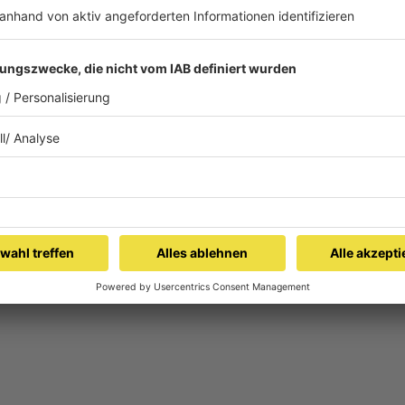
nweiler Richtung Landstuhl zwischen Nonnweiler-
 Sötern Baustelle, Schutzplankenerneuerung auf der
ngung auf der rechten Spur, bis voraussichtlich
louis - Luxemburg zwischen Tunnel Pellinger Berg und
en Richtungen Baustelle, linke Spur gesperrt, Fahrbahn
ngt, bis voraussichtlich 30.09.2026