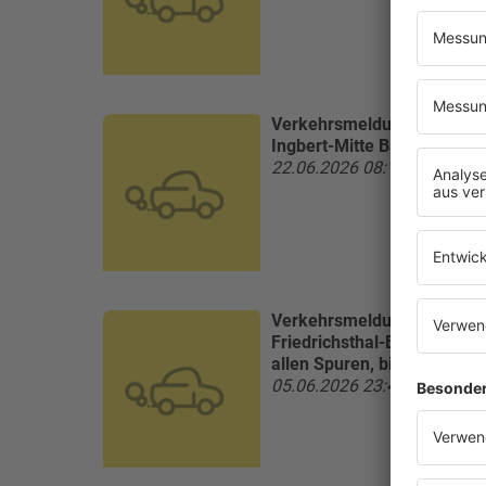
Verkehrsmeldung:
A6 Kais
Ingbert-Mitte Baustelle, ge
22.06.2026 08:16 Uhr
Verkehrsmeldung:
A8 Saar
Friedrichsthal-Bildstock i
allen Spuren, bis voraussic
05.06.2026 23:49 Uhr