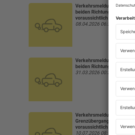
Verkehrsmeldung:
A6 Metz
beiden Richtungen Brückena
voraussichtlich 01.01.2028
08.04.2026 06:32 Uhr
Verkehrsmeldung:
A6 Metz
beiden Richtungen Brückena
31.03.2026 00:32 Uhr
Verkehrsmeldung:
A8 Saarl
Grenzübergang Perl in beid
voraussichtlich 31.12.2026
10.07.2026 08:18 Uhr