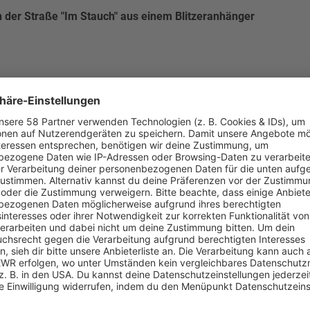
n der Straße "Im Stauch" aus einem Blitzeranhänger
traße