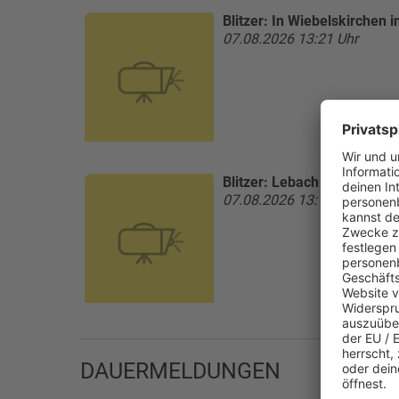
Blitzer:
In Wiebelskirchen i
07.08.2026 13:21 Uhr
Blitzer:
Lebach Mottener S
07.08.2026 13:12 Uhr
DAUERMELDUNGEN