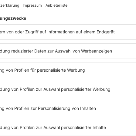
/Saarbrücken - Kaiserslautern Grumbachtalbrücke in
rbeiten, Fahrbahnverengung auf allen Spuren, bis
/Saarbrücken - Kaiserslautern Talbrücke Fechingen in
rbeiten, bis voraussichtlich 01.01.2028
ouis - Luxemburg zwischen Dillingen-Mitte und
en Richtungen Notrufsäulen ausgefallen, bis