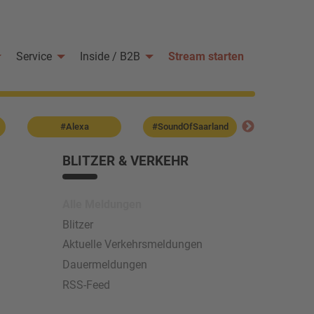
Service
Inside / B2B
Stream starten
#Alexa
#SoundOfSaarland
#Weggeh
BLITZER & VERKEHR
Alle Meldungen
Blitzer
Aktuelle Verkehrsmeldungen
Dauermeldungen
RSS-Feed