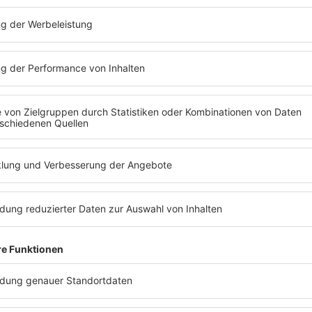
erslautern Richtung Metz/Saarbrücken Ausfahrt Sankt
sperrt, bis voraussichtlich 05.10.2026
louis - Neunkirchen zwischen Merchweiler und
n beiden Richtungen Baustelle, Fahrbahnverengung auf
htlich 30.09.2026