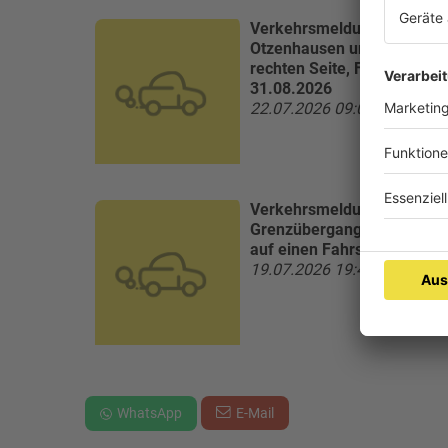
Verkehrsmeldung:
A62 Non
Otzenhausen und Rastplatz
rechten Seite, Fahrbahnvere
31.08.2026
22.07.2026 09:05 Uhr
Verkehrsmeldung:
A8 Saar
Grenzübergang Perl in beid
auf einen Fahrstreifen vere
19.07.2026 19:47 Uhr
WhatsApp
E-Mail