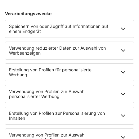
Fotogalerie
App
T.B. Action-Hero
10 Fragen 10 Antworten
Chat-Community
SALÜ TV
SERVICE
Nachrichten
Der Tag im Saarland
Wetter
Verkehr & Blitzer
Weggehtipps
Ticket-Shop (extern)
Jobbörse
Tipps und Tricks