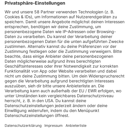
PROGRAMM
Webstream
Webcam
SALÜ am Morgen
Podcast
Aktuelle Beiträge und Themen
Sound of Saarland
Martina Straten
Hitstory
Schlaumeier-Duell
Mundwerk - schlau frühstücken
FUN
Kontakt-Board