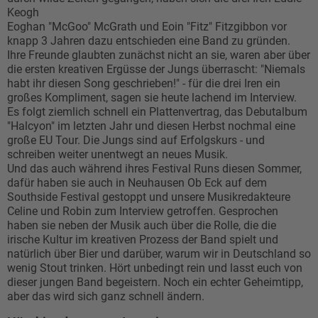
Keogh
Eoghan "McGoo" McGrath und Eoin "Fitz" Fitzgibbon vor
knapp 3 Jahren dazu entschieden eine Band zu gründen.
Ihre Freunde glaubten zunächst nicht an sie, waren aber über
die ersten kreativen Ergüsse der Jungs überrascht: "Niemals
habt ihr diesen Song geschrieben!" - für die drei Iren ein
großes Kompliment, sagen sie heute lachend im Interview.
Es folgt ziemlich schnell ein Plattenvertrag, das Debutalbum
"Halcyon" im letzten Jahr und diesen Herbst nochmal eine
große EU Tour. Die Jungs sind auf Erfolgskurs - und
schreiben weiter unentwegt an neues Musik.
Und das auch während ihres Festival Runs diesen Sommer,
dafür haben sie auch in Neuhausen Ob Eck auf dem
Southside Festival gestoppt und unsere Musikredakteure
Celine und Robin zum Interview getroffen. Gesprochen
haben sie neben der Musik auch über die Rolle, die die
irische Kultur im kreativen Prozess der Band spielt und
natürlich über Bier und darüber, warum wir in Deutschland so
wenig Stout trinken. Hört unbedingt rein und lasst euch von
dieser jungen Band begeistern. Noch ein echter Geheimtipp,
aber das wird sich ganz schnell ändern.