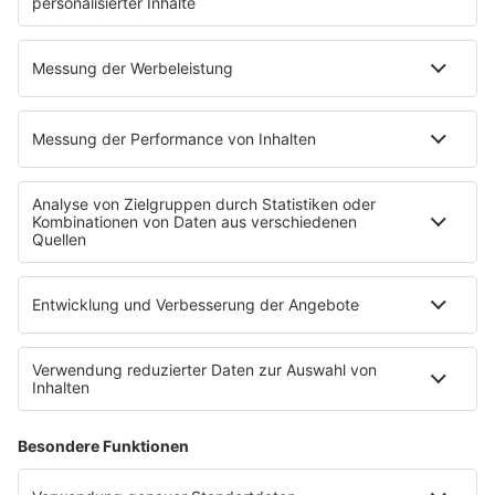
SALÜ BONUS
Titelsuche
Podcast
INSIDE / B2B
B2B / Mediadaten
Empfang (DAB+, UKW, IP)
RADIO SALÜ Team
Newsletter
Sternenregen
Alexa
App
WhatsApp-Kanal
Impressum
AGB