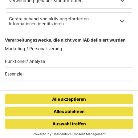
Datenschutzerklärung
Teilnahmebedingungen
Presse
Kontakt
Privacy Settings
WETTER
SAARLAND
FREITAG
11-27°
FEVER DREAM
ALEX WARREN
Zur Desktop Version