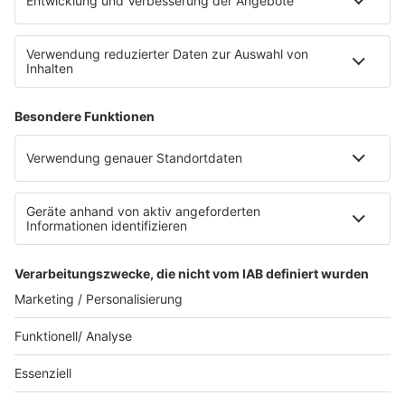
Sternenregen
Alexa
App
WhatsApp-Kanal
Impressum
AGB
Datenschutzerklärung
Teilnahmebedingungen
Presse
Kontakt
Privacy Settings
WETTER
SAARLAND