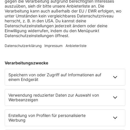
Hitstory
Schlaumeier-Duell
Mundwerk - schlau frühstücken
FUN
Kontakt-Board
Fotogalerie
App
T.B. Action-Hero
10 Fragen 10 Antworten
Chat-Community
SALÜ TV
SERVICE
Nachrichten