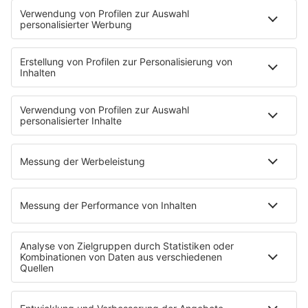
Der Tag im Saarland
Wetter
Verkehr & Blitzer
Weggehtipps
Ticket-Shop (extern)
Jobbörse
Tipps und Tricks
SALÜ BONUS
Titelsuche
Podcast
INSIDE / B2B
B2B / Mediadaten
Empfang (DAB+, UKW, IP)
RADIO SALÜ Team
Newsletter