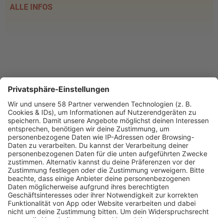
ALLE INFOS
PROGRAMM
Webstream
Webcam
SALÜ am Morgen
Podcast
Aktuelle Beiträge und Themen
Sound of Saarland
Martina Straten