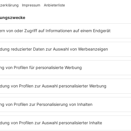
ADIOS
PODCAST
HALTEN
ANHÖREN