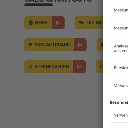
NEWS
TAG IM SAARLAND
KONTAKTBOARD
JOBBÖR
STERNENREGEN
SALÜ BO