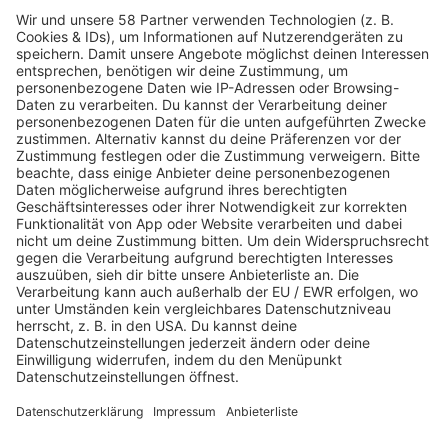
PROGRAMM
Webstream
Webcam
SALÜ am Morgen
Podcast
Aktuelle Beiträge und Themen
Sound of Saarland
Martina Straten
Hitstory
Schlaumeier-Duell
Mundwerk - schlau frühstücken
FUN
Kontakt-Board
Fotogalerie