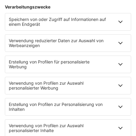
App
T.B. Action-Hero
10 Fragen 10 Antworten
Chat-Community
SALÜ TV
SERVICE
Nachrichten
Der Tag im Saarland
Wetter
Verkehr & Blitzer
Weggehtipps
Ticket-Shop (extern)
Jobbörse
Tipps und Tricks