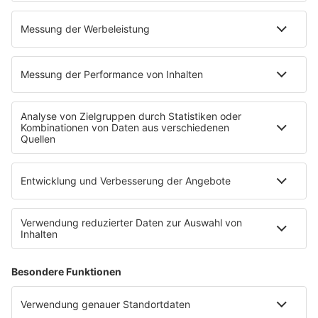
SALÜ BONUS
Titelsuche
Podcast
INSIDE / B2B
B2B / Mediadaten
Empfang (DAB+, UKW, IP)
RADIO SALÜ Team
Newsletter
Sternenregen
Alexa
App
WhatsApp-Kanal
Impressum
AGB
Datenschutzerklärung